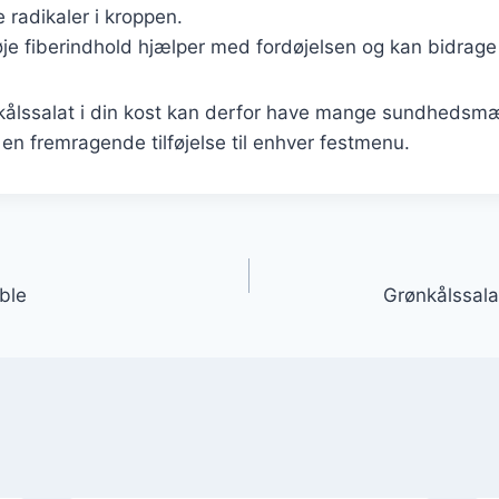
radikaler i kroppen.
øje fiberindhold hjælper med fordøjelsen og kan bidrage 
nkålssalat i din kost kan derfor have mange sundhedsmæ
l en fremragende tilføjelse til enhver festmenu.
gation
ble
Grønkålssala