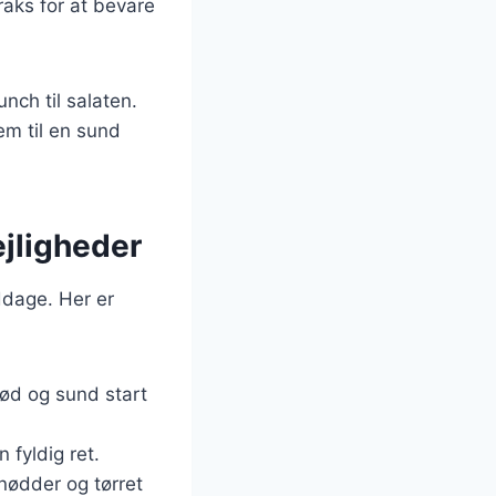
raks for at bevare
nch til salaten.
em til en sund
ejligheder
iddage. Her er
sød og sund start
n fyldig ret.
 nødder og tørret