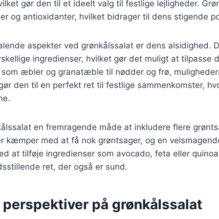
lket gør den til et ideelt valg til festlige lejligheder. Grø
er og antioxidanter, hvilket bidrager til dens stigende po
talende aspekter ved grønkålssalat er dens alsidighed. 
ellige ingredienser, hvilket gør det muligt at tilpasse d
r som æbler og granatæble til nødder og frø, mulighede
gør den til en perfekt ret til festlige sammenkomster, h
ne.
lssalat en fremragende måde at inkludere flere grøntsa
 kæmper med at få nok grøntsager, og en velsmagende
ed at tilføje ingredienser som avocado, feta eller quin
edsstillende ret, der også er sund.
 perspektiver på grønkålssalat