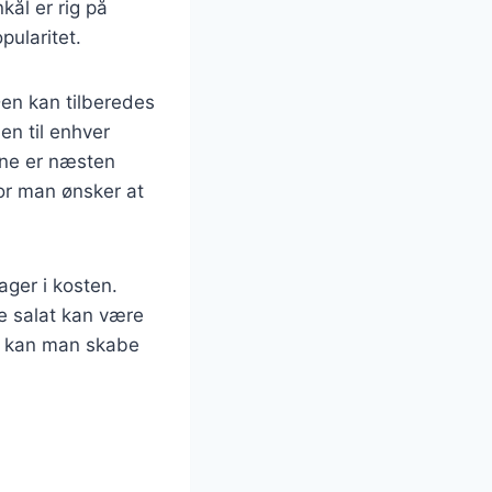
nkål er rig på
pularitet.
Den kan tilberedes
en til enhver
rne er næsten
vor man ønsker at
ger i kosten.
 salat kan være
oa kan man skabe