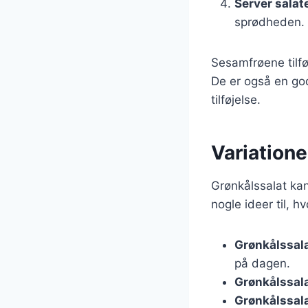
Server salat
sprødheden.
Sesamfrøene tilfø
De er også en god
tilføjelse.
Variationer
Grønkålssalat kan 
nogle ideer til, h
Grønkålssala
på dagen.
Grønkålssala
Grønkålssalat