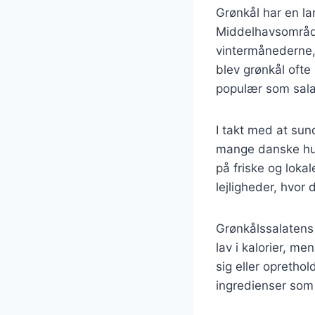
Grønkål har en lan
Middelhavsområdet
vintermånederne, 
blev grønkål ofte
populær som sala
I takt med at sun
mange danske hus
på friske og lokal
lejligheder, hvor 
Grønkålssalatens
lav i kalorier, me
sig eller opretho
ingredienser som 