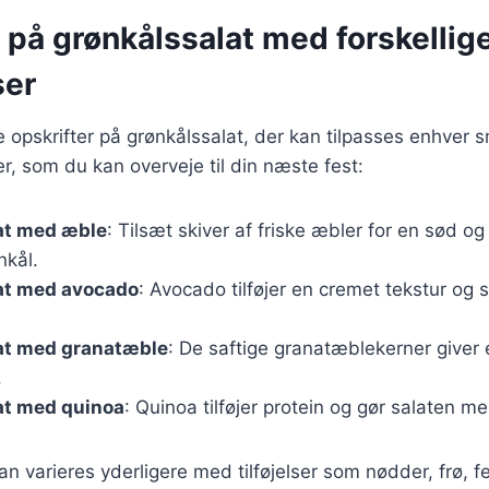
 på grønkålssalat med forskellig
ser
ge opskrifter på grønkålssalat, der kan tilpasses enhver 
r, som du kan overveje til din næste fest:
at med æble
: Tilsæt skiver af friske æbler for en sød og
nkål.
at med avocado
: Avocado tilføjer en cremet tekstur og s
at med granatæble
: De saftige granatæblekerner giver e
.
at med quinoa
: Quinoa tilføjer protein og gør salaten 
an varieres yderligere med tilføjelser som nødder, frø, fe