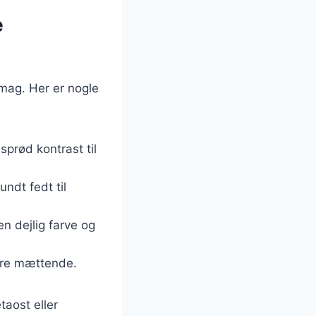
e
smag. Her er nogle
 sprød kontrast til
undt fedt til
n dejlig farve og
mere mættende.
taost eller