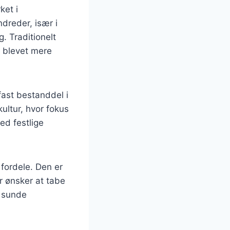
ket i
dreder, især i
. Traditionelt
n blevet mere
fast bestanddel i
ltur, hvor fokus
ed festlige
fordele. Den er
der ønsker at tabe
e sunde