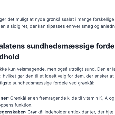
 gør det muligt at nyde grønkålssalat i mange forskell
l en alsidig ret, der kan tilpasses enhver smag og anledn
alatens sundhedsmæssige forde
dhold
ikke kun velsmagende, men også utroligt sund. Den er lav 
 hvilket gør den til et ideelt valg for dem, der ønsker a
igtigste sundhedsmæssige fordele ved grønkål:
iner
: Grønkål er en fremragende kilde til vitamin K, A og
roppens funktion.
 egenskaber
: Grønkål indeholder antioxidanter, der hjæ