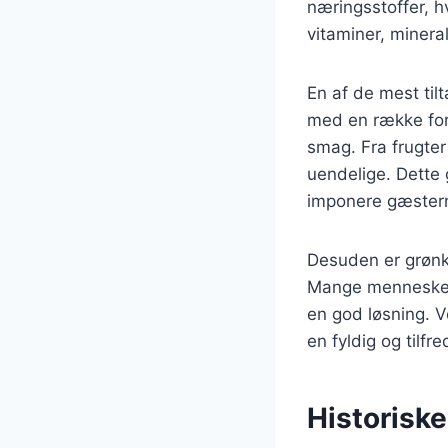
næringsstoffer, hvi
vitaminer, mineral
En af de mest til
med en række forsk
smag. Fra frugte
uendelige. Dette 
imponere gæster
Desuden er grønkå
Mange mennesker
en god løsning. V
en fyldig og tilfr
Historiske