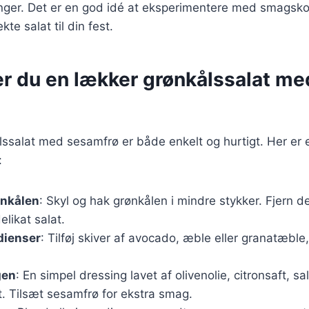
inger. Det er en god idé at eksperimentere med smagsko
kte salat til din fest.
er du en lækker grønkålssalat me
lssalat med sesamfrø er både enkelt og hurtigt. Her er 
:
ønkålen
: Skyl og hak grønkålen i mindre stykker. Fjern 
elikat salat.
dienser
: Tilføj skiver af avocado, æble eller granatæble,
gen
: En simpel dressing lavet af olivenolie, citronsaft, sa
. Tilsæt sesamfrø for ekstra smag.