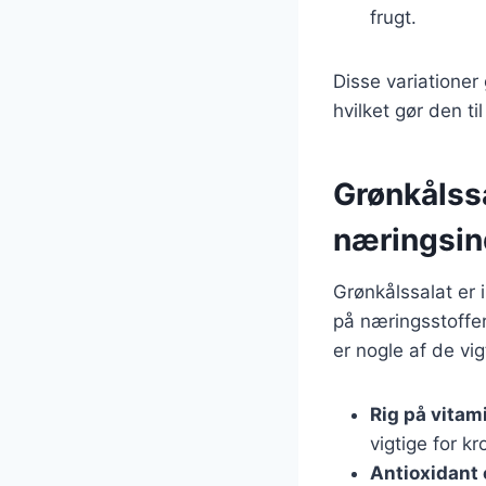
frugt.
Disse variationer
hvilket gør den ti
Grønkålss
næringsin
Grønkålssalat er 
på næringsstoffer,
er nogle af de v
Rig på vitam
vigtige for k
Antioxidant