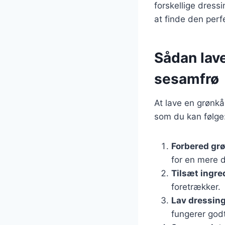
forskellige dress
at finde den perfe
Sådan lav
sesamfrø
At lave en grønkå
som du kan følge
Forbered gr
for en mere d
Tilsæt ingre
foretrækker.
Lav dressin
fungerer godt