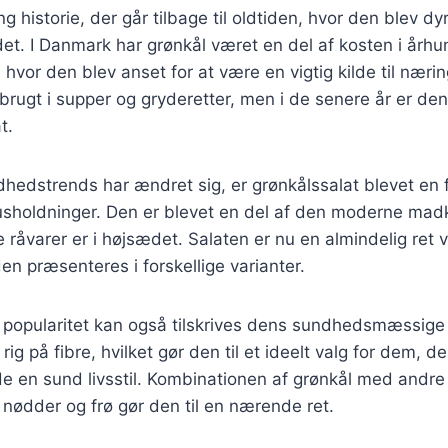
g historie, der går tilbage til oldtiden, hvor den blev dyr
. I Danmark har grønkål været en del af kosten i århun
hvor den blev anset for at være en vigtig kilde til næring
 brugt i supper og gryderetter, men i de senere år er de
t.
dhedstrends har ændret sig, er grønkålssalat blevet en 
holdninger. Den er blevet en del af den moderne madku
e råvarer er i højsædet. Salaten er nu en almindelig ret v
den præsenteres i forskellige varianter.
 popularitet kan også tilskrives dens sundhedsmæssige 
n rig på fibre, hvilket gør den til et ideelt valg for dem, 
lde en sund livsstil. Kombinationen af grønkål med andr
nødder og frø gør den til en nærende ret.