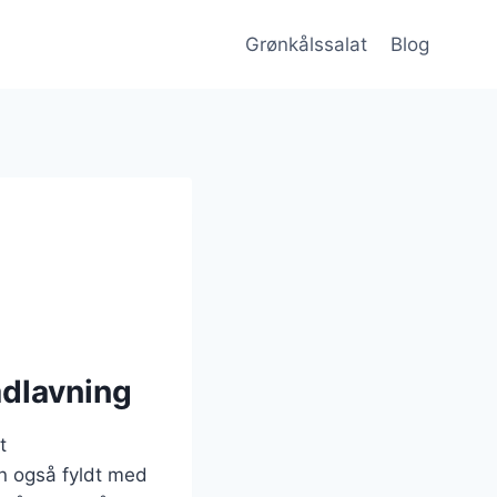
Grønkålssalat
Blog
adlavning
t
n også fyldt med