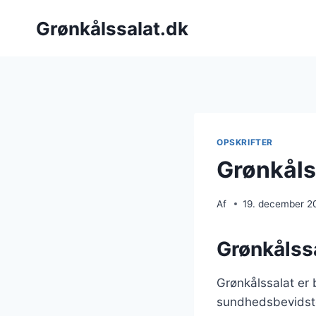
Fortsæt
Grønkålssalat.dk
til
indhold
OPSKRIFTER
Grønkåls
Af
19. december 2
Grønkålss
Grønkålssalat er 
sundhedsbevidste