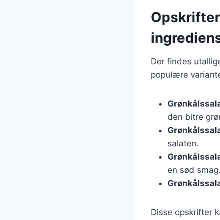
Opskrifter
ingredien
Der findes utalli
populære variante
Grønkålssal
den bitre grø
Grønkålssal
salaten.
Grønkålssal
en sød smag
Grønkålssal
Disse opskrifter k