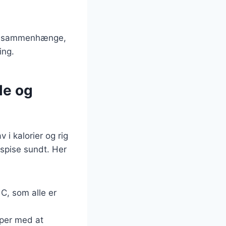
ige sammenhænge,
ing.
le og
i kalorier og rig
t spise sundt. Her
 C, som alle er
lper med at