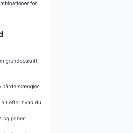
mbinationer for
d
en grundopskrift,
de hårde stængler
 alt efter hvad du
lt og peber