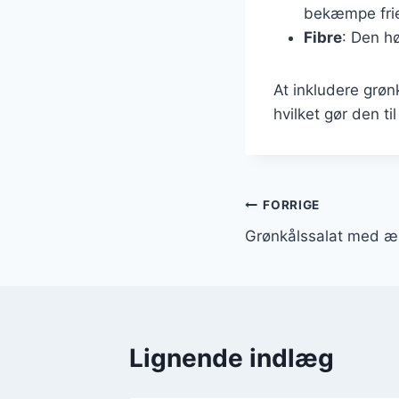
bekæmpe frie 
Fibre
: Den h
At inkludere grø
hvilket gør den ti
Indlægsnavi
FORRIGE
Grønkålssalat med æ
Lignende indlæg