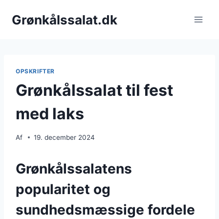
Fortsæt
Grønkålssalat.dk
til
indhold
OPSKRIFTER
Grønkålssalat til fest
med laks
Af
19. december 2024
Grønkålssalatens
popularitet og
sundhedsmæssige fordele