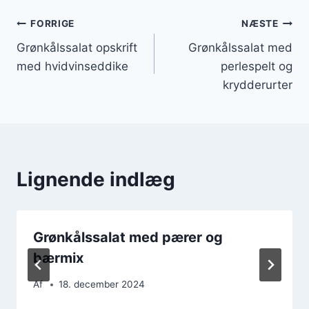
Indlægsnavigation
FORRIGE
NÆSTE
Grønkålssalat opskrift
Grønkålssalat med
med hvidvinseddike
perlespelt og
krydderurter
Lignende indlæg
Grønkålssalat med pærer og
bærmix
Af
18. december 2024