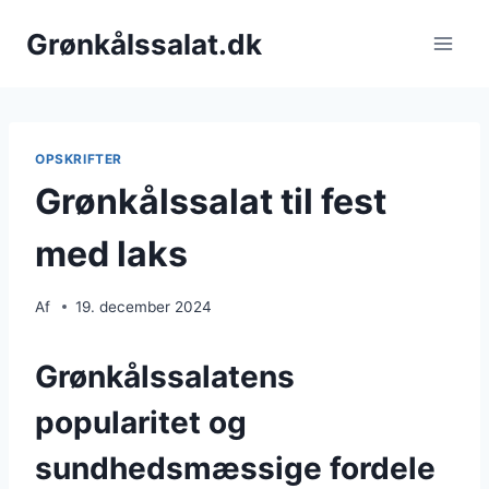
Fortsæt
Grønkålssalat.dk
til
indhold
OPSKRIFTER
Grønkålssalat til fest
med laks
Af
19. december 2024
Grønkålssalatens
popularitet og
sundhedsmæssige fordele