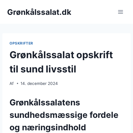
Fortsæt
Grønkålssalat.dk
til
indhold
OPSKRIFTER
Grønkålssalat opskrift
til sund livsstil
Af
14. december 2024
Grønkålssalatens
sundhedsmæssige fordele
og næringsindhold