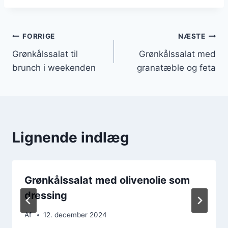
Indlægsnavigation
FORRIGE
NÆSTE
Grønkålssalat til
Grønkålssalat med
brunch i weekenden
granatæble og feta
Lignende indlæg
Grønkålssalat med olivenolie som
dressing
Af
12. december 2024