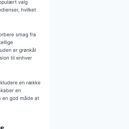
opulært valg
dienser, hvilket
sorbere smag fra
ellige
suden er grønkål
sion til enhver
nkludere en række
skaber en
gså en god måde at
ns