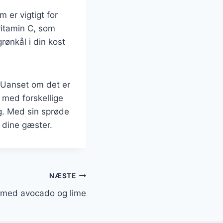
 er vigtigt for
vitamin C, som
rønkål i din kost
. Uanset om det er
n med forskellige
ag. Med sin sprøde
t dine gæster.
NÆSTE
 med avocado og lime