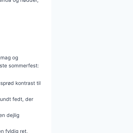
 smag og
næste sommerfest:
 sprød kontrast til
sundt fedt, der
n dejlig
n fyldig ret,