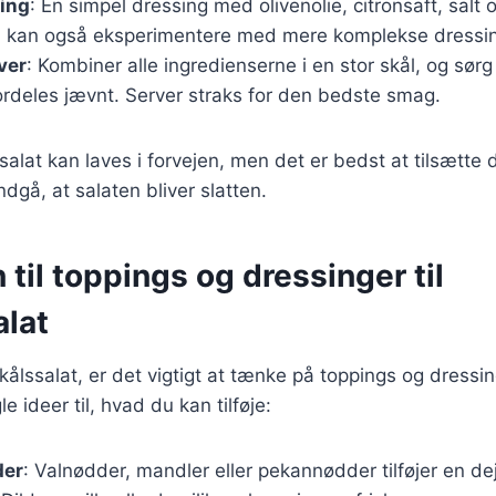
sing
: En simpel dressing med olivenolie, citronsaft, salt
 kan også eksperimentere med mere komplekse dressin
ver
: Kombiner alle ingredienserne i en stor skål, og sørg 
ordeles jævnt. Server straks for den bedste smag.
salat kan laves i forvejen, men det er bedst at tilsætte d
ndgå, at salaten bliver slatten.
n til toppings og dressinger til
alat
kålssalat, er det vigtigt at tænke på toppings og dressin
le ideer til, hvad du kan tilføje:
der
: Valnødder, mandler eller pekannødder tilføjer en dej