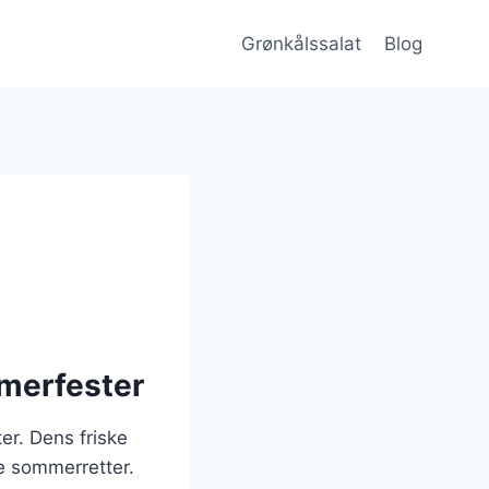
Grønkålssalat
Blog
mmerfester
r. Dens friske
re sommerretter.