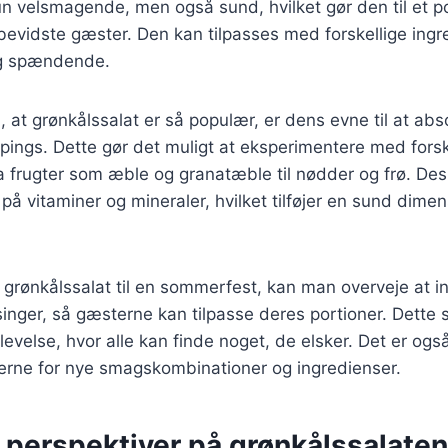
un velsmagende, men også sund, hvilket gør den til et p
vidste gæster. Den kan tilpasses med forskellige ingre
og spændende.
l, at grønkålssalat er så populær, er dens evne til at ab
pings. Dette gør det muligt at eksperimentere med forsk
a frugter som æble og granatæble til nødder og frø. De
på vitaminer og mineraler, hvilket tilføjer en sund dimen
 grønkålssalat til en sommerfest, kan man overveje at i
inger, så gæsterne kan tilpasse deres portioner. Dette 
plevelse, hvor alle kan finde noget, de elsker. Det er o
erne for nye smagskombinationer og ingredienser.
 perspektiver på grønkålssalate