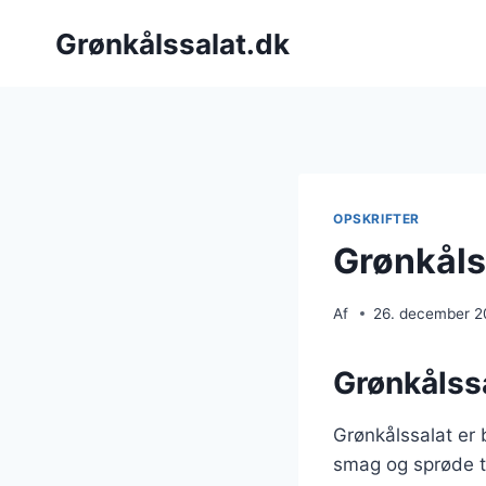
Fortsæt
Grønkålssalat.dk
til
indhold
OPSKRIFTER
Grønkåls
Af
26. december 
Grønkålss
Grønkålssalat er
smag og sprøde tek