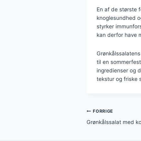
En af de største f
knoglesundhed og
styrker immunforsv
kan derfor have
Grønkålssalatens 
til en sommerfest
ingredienser og d
tekstur og friske 
Indlægsnavi
FORRIGE
Grønkålssalat med k