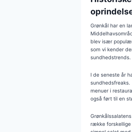
oprindels
Grønkål har en lan
Middelhavsområde
blev især populær
som vi kender den
sundhedstrends.
I de seneste år h
sundhedsfreaks. D
menuer i restaur
også ført til en s
Grønkålssalatens 
række forskellige 
simpel salat med 