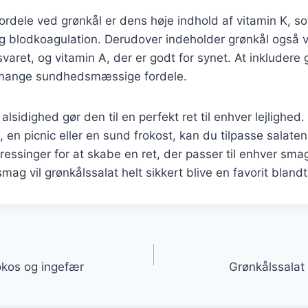
ordele ved grønkål er dens høje indhold af vitamin K, som
 blodkoagulation. Derudover indeholder grønkål også 
aret, og vitamin A, der er godt for synet. At inkludere g
 mange sundhedsmæssige fordele.
alsidighed gør den til en perfekt ret til enhver lejlighed
, en picnic eller en sund frokost, kan du tilpasse salate
ressinger for at skabe en ret, der passer til enhver sm
smag vil grønkålssalat helt sikkert blive en favorit bland
gation
okos og ingefær
Grønkålssalat