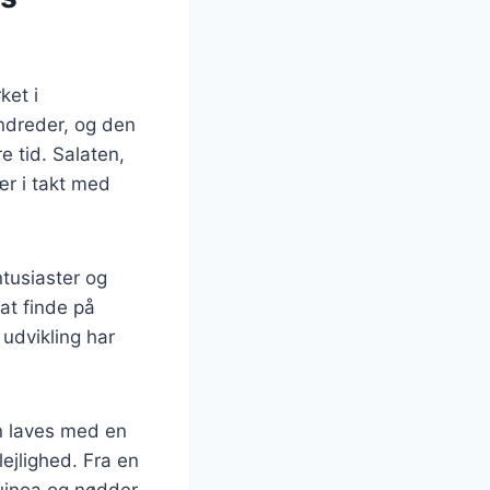
ket i
ndreder, og den
 tid. Salaten,
ær i takt med
tusiaster og
at finde på
udvikling har
an laves med en
lejlighed. Fra en
uinoa og nødder,