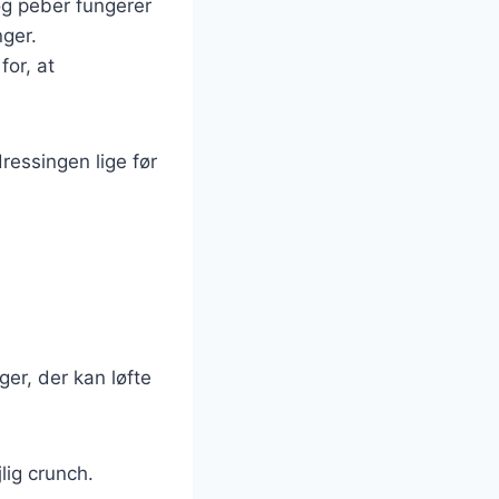
 og peber fungerer
ger.
for, at
ressingen lige før
ger, der kan løfte
lig crunch.