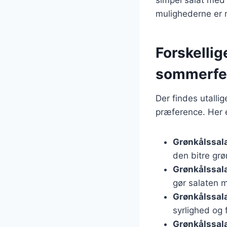
mulighederne er 
Forskellig
sommerfe
Der findes utalli
præference. Her e
Grønkålssal
den bitre grø
Grønkålssal
gør salaten 
Grønkålssal
syrlighed og f
Grønkålssal