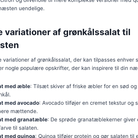
næsten uendelige.
e variationer af grønkålssalat til
sten
ge variationer af grønkålssalat, der kan tilpasses enhver
r nogle populære opskrifter, der kan inspirere til din 
at med æble
: Tilsæt skiver af friske æbler for en sød og
nkål.
at med avocado
: Avocado tilføjer en cremet tekstur og 
mere mættende.
at med granatæble
: De sprøde granatæblekerner giver e
arve til salaten.
at med quinoa
: Quinoa tilføjer protein og gør salaten til e