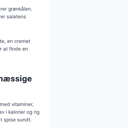
rer grønkålen.
rer salatens
te, en cremet
r at finde en
smæssige
 med vitaminer,
v i kalorier og rig
at spise sundt.