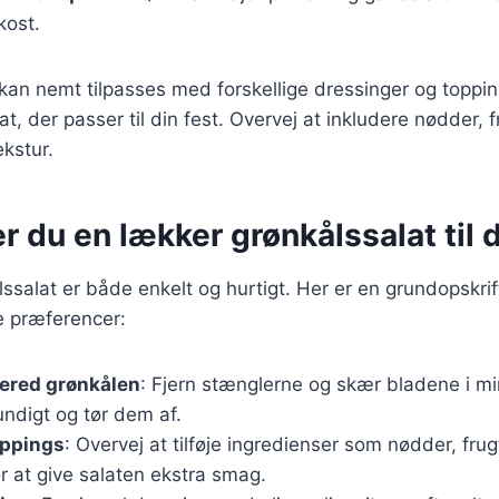
okost.
 kan nemt tilpasses med forskellige dressinger og toppi
t, der passer til din fest. Overvej at inkludere nødder, fr
kstur.
r du en lækker grønkålssalat til d
lssalat er både enkelt og hurtigt. Her er en grundopskri
ne præferencer:
bered grønkålen
: Fjern stænglerne og skær bladene i mi
ndigt og tør dem af.
oppings
: Overvej at tilføje ingredienser som nødder, frugt
r at give salaten ekstra smag.