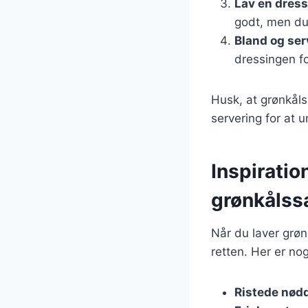
Lav en dres
godt, men du
Bland og ser
dressingen f
Husk, at grønkåls
servering for at u
Inspiratio
grønkålss
Når du laver grøn
retten. Her er nog
Ristede nød