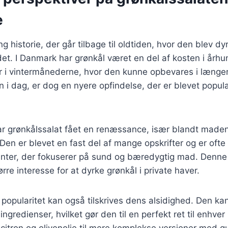
e
g historie, der går tilbage til oldtiden, hvor den blev dyr
t. I Danmark har grønkål været en del af kosten i århu
 i vintermånederne, hvor den kunne opbevares i længere
 i dag, er dog en nyere opfindelse, der er blevet popul
ar grønkålssalat fået en renæssance, især blandt maden
en er blevet en fast del af mange opskrifter og er ofte 
anter, der fokuserer på sund og bæredygtig mad. Denne 
tørre interesse for at dyrke grønkål i private haver.
popularitet kan også tilskrives dens alsidighed. Den k
ingredienser, hvilket gør den til en perfekt ret til enhver 
citron og olivenolie til mere komplekse versioner med q