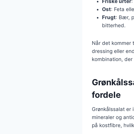
Friske urter
:
Ost
: Feta el
Frugt
: Bær, 
bitterhed.
Når det kommer ti
dressing eller en
kombination, der 
Grønkålss
fordele
Grønkålssalat er 
mineraler og antio
på kostfibre, hvi