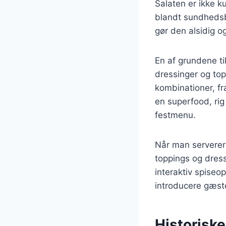
Salaten er ikke k
blandt sundhedsbe
gør den alsidig 
En af grundene ti
dressinger og top
kombinationer, fr
en superfood, rig 
festmenu.
Når man serverer
toppings og dress
interaktiv spiseo
introducere gæst
Historiske