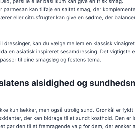
 Dild, persille eller basilikum kan give en frisk smag.
ler parmesan kan tilføje en saltet smag, der komplemente
pærer eller citrusfrugter kan give en sødme, der balance
l dressinger, kan du vælge mellem en klassisk vinaigret
dda en asiatisk inspireret sesamdressing. Det vigtigste e
passer til dine smagsløg og festens tema.
alatens alsidighed og sundhed
ikke kun lækker, men også utrolig sund. Grønkål er fyldt
xidanter, der kan bidrage til et sundt kosthold. Den er la
lket gør den til et fremragende valg for dem, der ønsker 