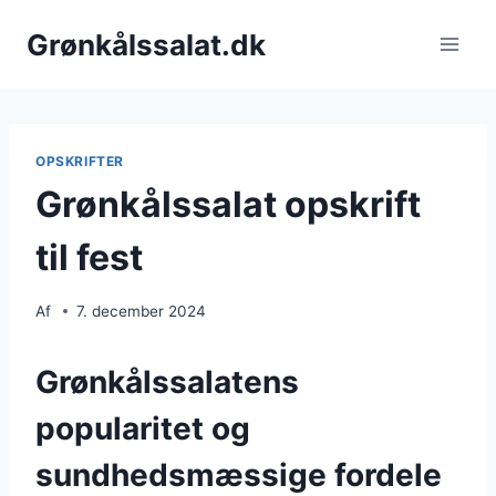
Fortsæt
Grønkålssalat.dk
til
indhold
OPSKRIFTER
Grønkålssalat opskrift
til fest
Af
7. december 2024
Grønkålssalatens
popularitet og
sundhedsmæssige fordele