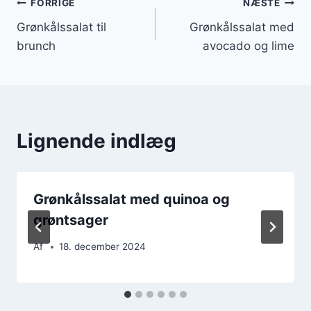
Indlægsnavigation
FORRIGE
NÆSTE
Grønkålssalat til
Grønkålssalat med
brunch
avocado og lime
Lignende indlæg
Grønkålssalat med quinoa og
grøntsager
Af
18. december 2024