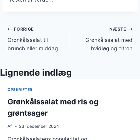
Indlægsnavigation
FORRIGE
NÆSTE
Grønkålssalat til
Grønkålssalat med
brunch eller middag
hvidløg og citron
Lignende indlæg
OPSKRIFTER
Grønkålssalat med ris og
grøntsager
Af
23. december 2024
Grønkålssalatens popularitet og