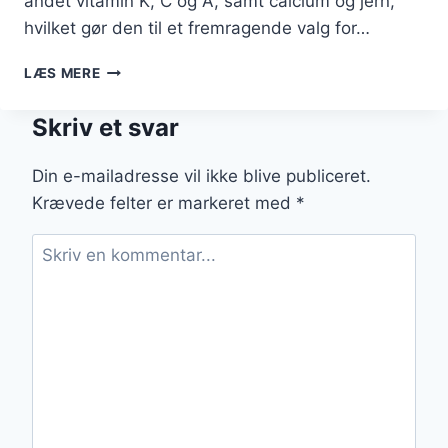
andet vitamin K, C og A, samt calcium og jern,
hvilket gør den til et fremragende valg for…
GRØNKÅLSSALAT
LÆS MERE
MED
SESAMFRØ
Skriv et svar
OG
OLIVEN
Din e-mailadresse vil ikke blive publiceret.
Krævede felter er markeret med
*