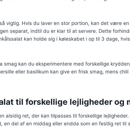
å vigtig. Hvis du laver en stor portion, kan det være en
n separat, indtil du er klar til at servere. Dette forhindr
ønkålssalat kan holde sig i køleskabet i op til 3 dage, h
stra smag kan du eksperimentere med forskellige krydder
persille eller basilikum kan give en frisk smag, mens chili
lat til forskellige lejligheder og 
n alsidig ret, der kan tilpasses til forskellige lejlighede
, en del af en middag eller endda som en festlig ret til 