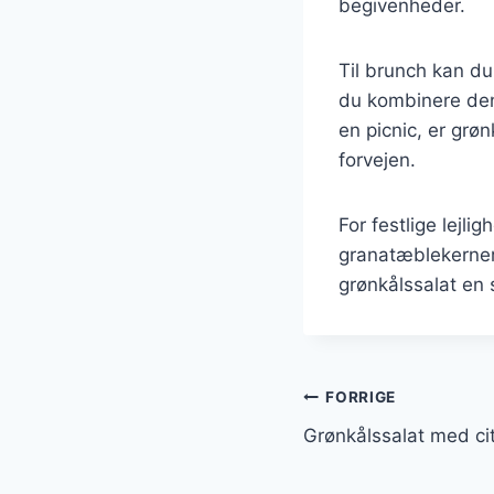
begivenheder.
Til brunch kan du
du kombinere den 
en picnic, er grø
forvejen.
For festlige lejli
granatæblekerner
grønkålssalat en 
Indlægsnavi
FORRIGE
Grønkålssalat med ci