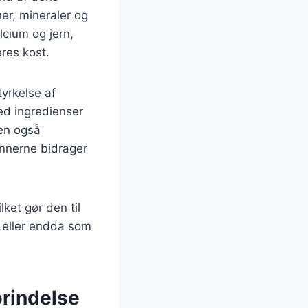
er, mineraler og
lcium og jern,
eres kost.
yrkelse af
ed ingredienser
men også
ønnerne bidrager
ket gør den til
g, eller endda som
prindelse