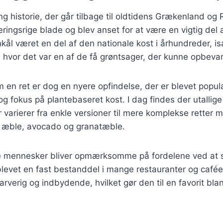
ng historie, der går tilbage til oldtidens Grækenland og
ringsrige blade og blev anset for at være en vigtig del a
ål været en del af den nationale kost i århundreder, is
 hvor det var en af de få grøntsager, der kunne opbeva
 en ret er dog en nyere opfindelse, der er blevet popul
 fokus på plantebaseret kost. I dag findes der utallige 
 varierer fra enkle versioner til mere komplekse retter m
 æble, avocado og granatæble.
ere mennesker bliver opmærksomme på fordelene ved at s
blevet en fast bestanddel i mange restauranter og cafée
rverig og indbydende, hvilket gør den til en favorit bl