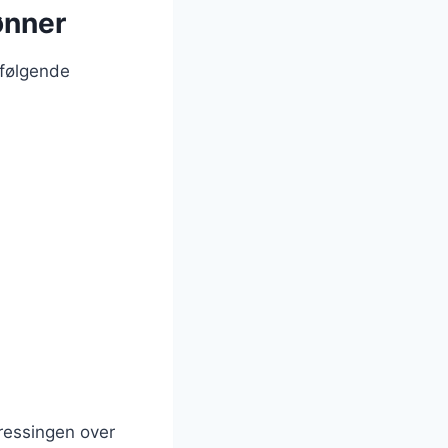
ønner
 følgende
dressingen over