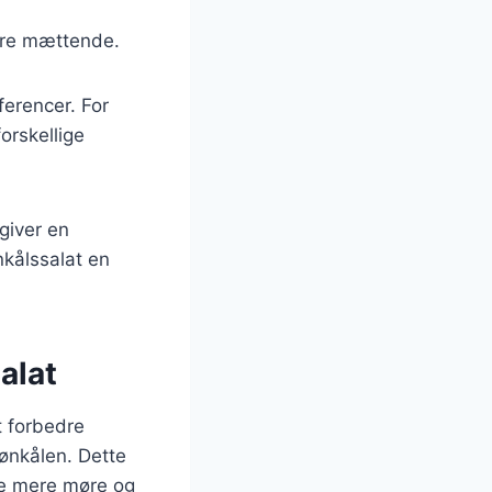
mere mættende.
ferencer. For
forskellige
giver en
nkålssalat en
alat
t forbedre
ønkålen. Dette
ene mere møre og