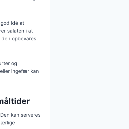
 god idé at
er salaten i at
vis den opbevares
urter og
 eller ingefær kan
måltider
r. Den kan serveres
særlige