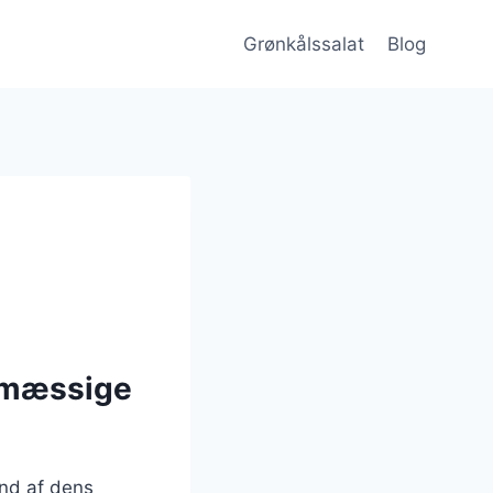
Grønkålssalat
Blog
smæssige
und af dens