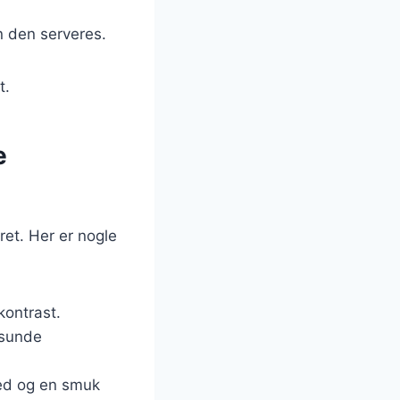
n den serveres.
t.
e
ret. Her er nogle
kontrast.
 sunde
ed og en smuk