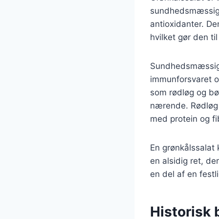
sundhedsmæssige f
antioxidanter. De
hvilket gør den t
Sundhedsmæssige f
immunforsvaret o
som rødløg og bø
nærende. Rødløg 
med protein og fi
En grønkålssalat 
en alsidig ret, de
en del af en festl
Historisk 