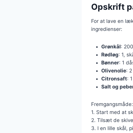
Opskrift 
For at lave en læ
ingredienser:
Grønkål
: 200
Rødløg
: 1, s
Bønner
: 1 då
Olivenolie
: 2
Citronsaft
: 
Salt og pebe
Fremgangsmåde:
1. Start med at s
2. Tilsæt de skiv
3. I en lille skål