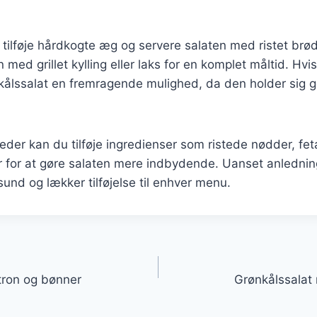
 tilføje hårdkogte æg og servere salaten med ristet brø
med grillet kylling eller laks for en komplet måltid. Hv
nkålssalat en fremragende mulighed, da den holder sig g
gheder kan du tilføje ingredienser som ristede nødder, fet
 for at gøre salaten mere indbydende. Uanset anlednin
sund og lækker tilføjelse til enhver menu.
gation
tron og bønner
Grønkålssalat