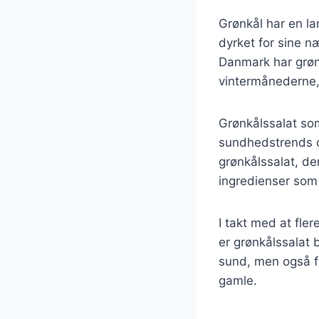
Grønkål har en la
dyrket for sine næ
Danmark har grønk
vintermånederne,
Grønkålssalat som
sundhedstrends og
grønkålssalat, der
ingredienser som
I takt med at fl
er grønkålssalat 
sund, men også fa
gamle.