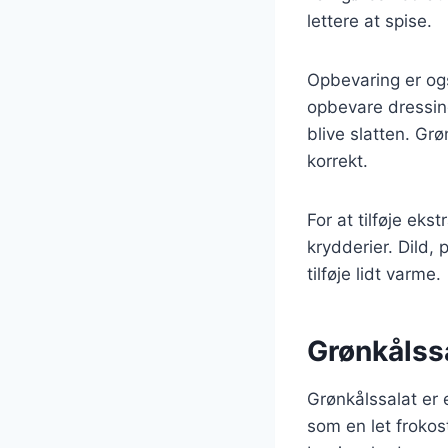
lettere at spise.
Opbevaring er ogs
opbevare dressinge
blive slatten. Gr
korrekt.
For at tilføje ek
krydderier. Dild, 
tilføje lidt varme.
Grønkålssa
Grønkålssalat er e
som en let frokost