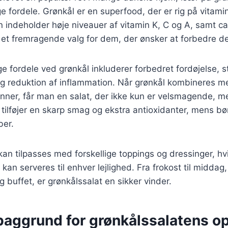
ordele. Grønkål er en superfood, der er rig på vitamin
n indeholder høje niveauer af vitamin K, C og A, samt ca
il et fremragende valg for dem, der ønsker at forbedre d
ordele ved grønkål inkluderer forbedret fordøjelse, st
g reduktion af inflammation. Når grønkål kombineres m
nner, får man en salat, der ikke kun er velsmagende, 
tilføjer en skarp smag og ekstra antioxidanter, mens b
ber.
kan tilpasses med forskellige toppings og dressinger, hvil
r kan serveres til enhver lejlighed. Fra frokost til midda
ig buffet, er grønkålssalat en sikker vinder.
baggrund for grønkålssalatens o