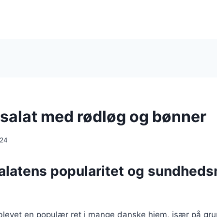
salat med rødløg og bønner
024
alatens popularitet og sundhed
 blevet en populær ret i mange danske hjem, især på gr