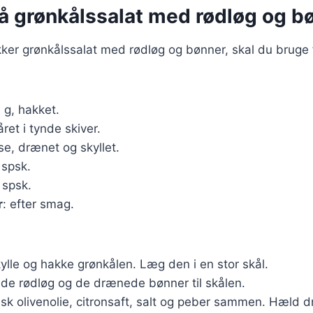
på grønkålssalat med rødløg og b
kker grønkålssalat med rødløg og bønner, skal du bruge
 g, hakket.
kåret i tynde skiver.
se, drænet og skyllet.
 spsk.
1 spsk.
r
: efter smag.
kylle og hakke grønkålen. Læg den i en stor skål.
ede rødløg og de drænede bønner til skålen.
, pisk olivenolie, citronsaft, salt og peber sammen. Hæld 