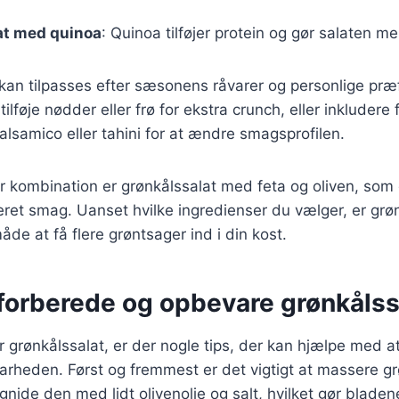
at med quinoa
: Quinoa tilføjer protein og gør salaten 
 kan tilpasses efter sæsonens råvarer og personlige præ
lføje nødder eller frø for ekstra crunch, eller inkludere 
lsamico eller tahini for at ændre smagsprofilen.
 kombination er grønkålssalat med feta og oliven, som 
ret smag. Uanset hvilke ingredienser du vælger, er grø
de at få flere grøntsager ind i din kost.
t forberede og opbevare grønkålss
 grønkålssalat, er der nogle tips, der kan hjælpe med a
rheden. Først og fremmest er det vigtigt at massere gr
gnide den med lidt olivenolie og salt, hvilket gør blad