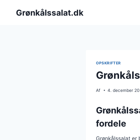
Fortsæt
Grønkålssalat.dk
til
indhold
OPSKRIFTER
Grønkåls
Af
4. december 2
Grønkålss
fordele
Grønkålssalat er