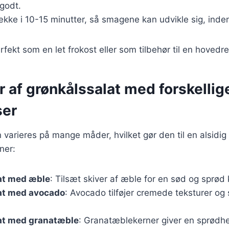
godt.
ække i 10-15 minutter, så smagene kan udvikle sig, inde
fekt som en let frokost eller som tilbehør til en hovedre
r af grønkålssalat med forskellig
ser
 varieres på mange måder, hvilket gør den til en alsidig 
ner:
at med æble
: Tilsæt skiver af æble for en sød og sprød 
at med avocado
: Avocado tilføjer cremede teksturer og
at med granatæble
: Granatæblekerner giver en sprødh