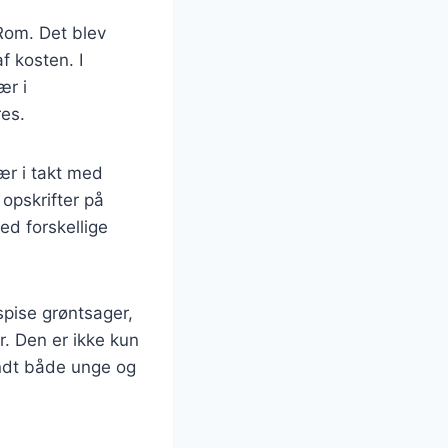
 Rom. Det blev
f kosten. I
ær i
res.
ær i takt med
opskrifter på
ed forskellige
pise grøntsager,
r. Den er ikke kun
andt både unge og