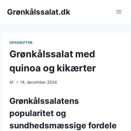
Fortsæt
Grønkålssalat.dk
til
indhold
OPSKRIFTER
Grønkålssalat med
quinoa og kikærter
Af
14. december 2024
Grønkålssalatens
popularitet og
sundhedsmæssige fordele