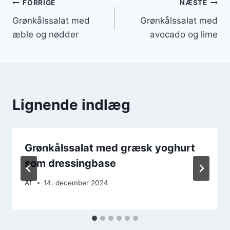
Indlægsnavigation
FORRIGE
NÆSTE
Grønkålssalat med
Grønkålssalat med
æble og nødder
avocado og lime
Lignende indlæg
Grønkålssalat med græsk yoghurt
som dressingbase
Af
14. december 2024