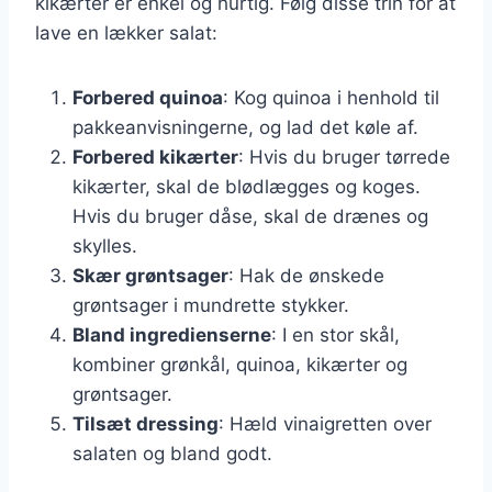
kikærter er enkel og hurtig. Følg disse trin for at
lave en lækker salat:
Forbered quinoa
: Kog quinoa i henhold til
pakkeanvisningerne, og lad det køle af.
Forbered kikærter
: Hvis du bruger tørrede
kikærter, skal de blødlægges og koges.
Hvis du bruger dåse, skal de drænes og
skylles.
Skær grøntsager
: Hak de ønskede
grøntsager i mundrette stykker.
Bland ingredienserne
: I en stor skål,
kombiner grønkål, quinoa, kikærter og
grøntsager.
Tilsæt dressing
: Hæld vinaigretten over
salaten og bland godt.