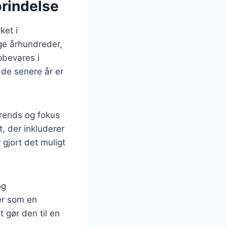
prindelse
ket i
ge århundreder,
pbevares i
 de senere år er
rends og fokus
t, der inkluderer
 gjort det muligt
og
er som en
 gør den til en