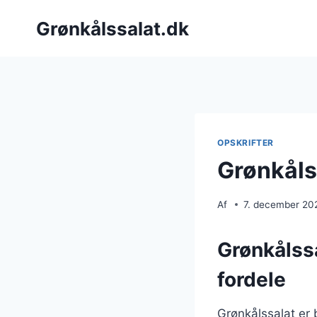
Fortsæt
Grønkålssalat.dk
til
indhold
OPSKRIFTER
Grønkåls
Af
7. december 20
Grønkålss
fordele
Grønkålssalat er