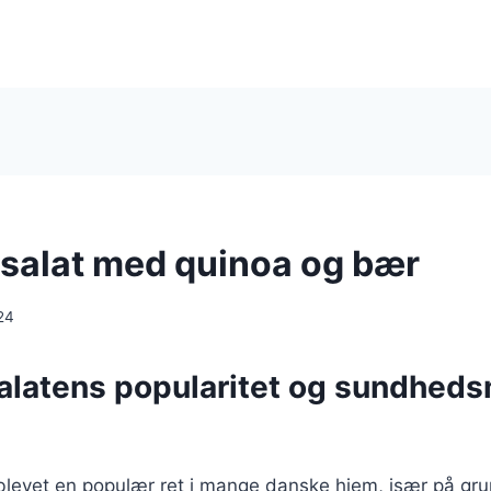
salat med quinoa og bær
24
alatens popularitet og sundhed
 blevet en populær ret i mange danske hjem, især på gr