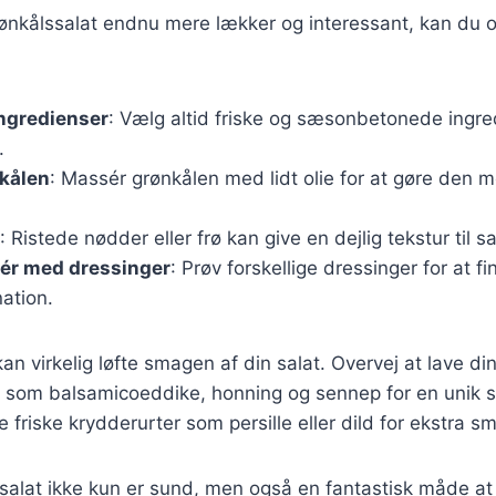
rønkålssalat endnu mere lækker og interessant, kan du 
ingredienser
: Vælg altid friske og sæsonbetonede ingre
.
kålen
: Massér grønkålen med lidt olie for at gøre den 
: Ristede nødder eller frø kan give en dejlig tekstur til s
ér med dressinger
: Prøv forskellige dressinger for at f
ation.
an virkelig løfte smagen af din salat. Overvej at lave d
 som balsamicoeddike, honning og sennep for en unik 
e friske krydderurter som persille eller dild for ekstra s
ssalat ikke kun er sund, men også en fantastisk måde a