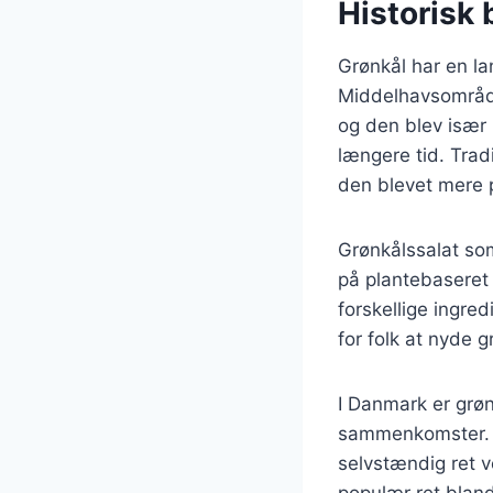
Historisk 
Grønkål har en lan
Middelhavsområde
og den blev især 
længere tid. Trad
den blevet mere p
Grønkålssalat so
på plantebaseret k
forskellige ingre
for folk at nyde
I Danmark er grøn
sammenkomster. De
selvstændig ret v
populær ret blan