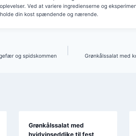
soplevelser. Ved at variere ingredienserne og eksperim
u holde din kost spændende og nærende.
gation
ngefær og spidskommen
Grønkålssalat med k
Grønkålssalat med
hvidvinseddike til fest