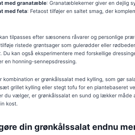
at med granatæble
: Granatæblekerner giver en dejlig sy
at med feta
: Fetaost tilføjer en saltet smag, der kompl
 kan tilpasses efter sæsonens råvarer og personlige præ
ilføje ristede grøntsager som gulerødder eller rødbede
r. Du kan også eksperimentere med forskellige dressing
ler en honning-sennepsdressing.
kombination er grønkålssalat med kylling, som gør sala
æt grillet kylling eller stegt tofu for en plantebaseret v
er du vælger, er grønkålssalat en sund og lækker måde a
in kost.
t gøre din grønkålssalat endnu me