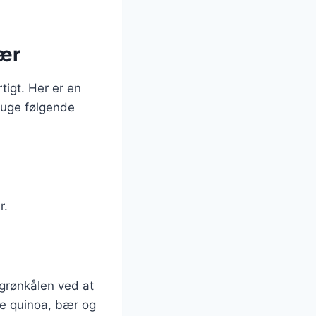
bær
tigt. Her er en
ruge følgende
r.
 grønkålen ved at
te quinoa, bær og