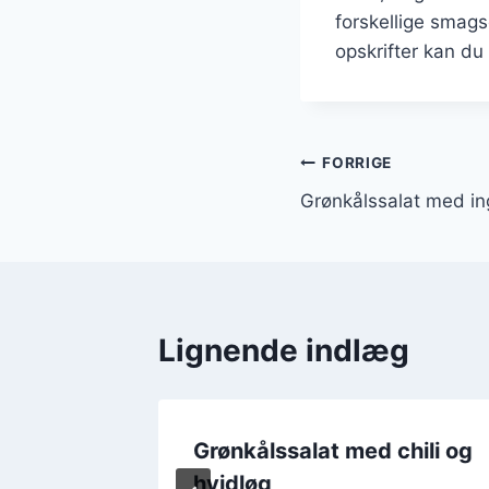
forskellige smag
opskrifter kan d
Indlægsnavi
FORRIGE
Grønkålssalat med i
Lignende indlæg
rillet
Grønkålssalat med chili og
hvidløg