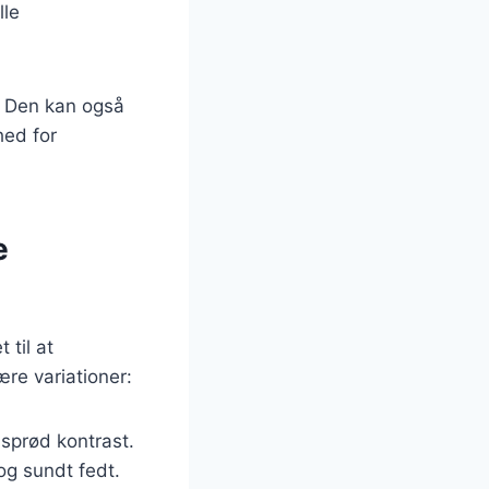
lle
. Den kan også
hed for
e
 til at
re variationer:
 sprød kontrast.
og sundt fedt.