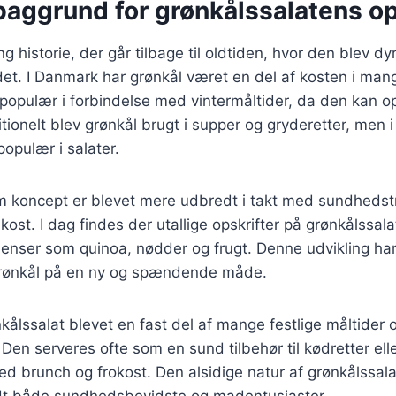
baggrund for grønkålssalatens o
g historie, der går tilbage til oldtiden, hvor den blev dyr
t. I Danmark har grønkål været en del af kosten i man
populær i forbindelse med vintermåltider, da den kan o
itionelt blev grønkål brugt i supper og gryderetter, men i
opulær i salater.
m koncept er blevet mere udbredt i takt med sundhedst
ost. I dag findes der utallige opskrifter på grønkålssala
dienser som quinoa, nødder og frugt. Denne udvikling har
 grønkål på en ny og spændende måde.
kålssalat blevet en fast del af mange festlige måltider 
n serveres ofte som en sund tilbehør til kødretter ell
ed brunch og frokost. Den alsidige natur af grønkålssalat
dt både sundhedsbevidste og madentusiaster.