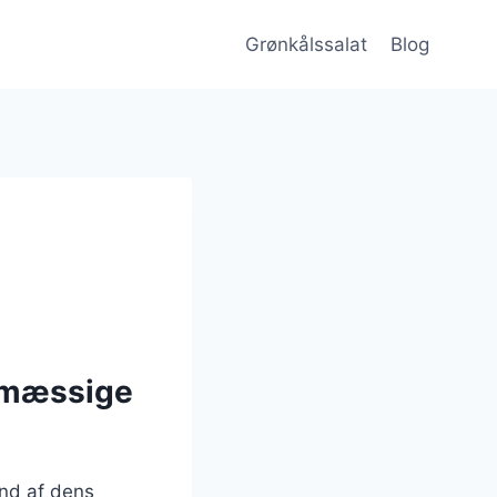
Grønkålssalat
Blog
smæssige
und af dens