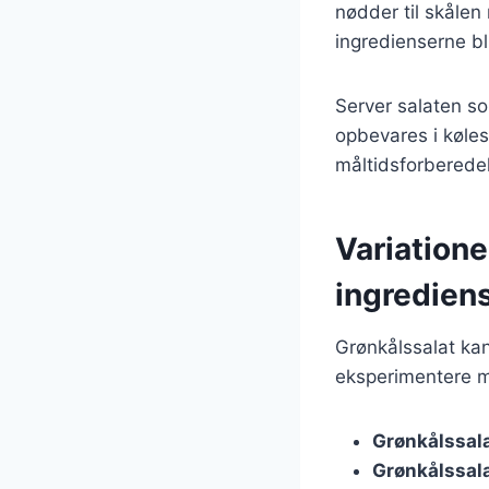
nødder til skålen
ingredienserne bl
Server salaten so
opbevares i kølesk
måltidsforberede
Variatione
ingredien
Grønkålssalat kan 
eksperimentere m
Grønkålssal
Grønkålssal