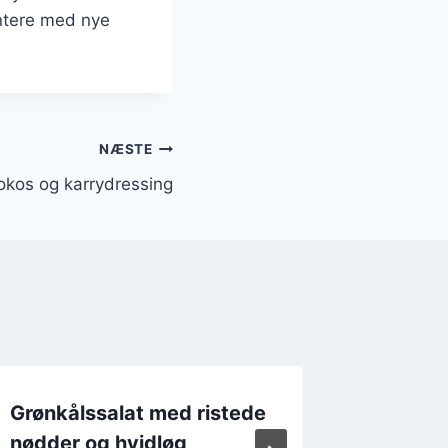
entere med nye
NÆSTE
okos og karrydressing
Grønkålssalat med ristede
Grønkål
nødder og hvidløg
laks