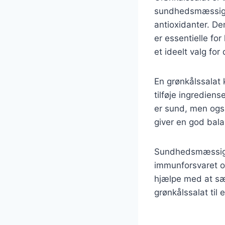
sundhedsmæssige f
antioxidanter. De
er essentielle for
et ideelt valg fo
En grønkålssalat 
tilføje ingredien
er sund, men ogs
giver en god bal
Sundhedsmæssige f
immunforsvaret og
hjælpe med at sæn
grønkålssalat til