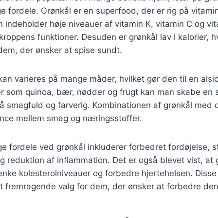
ordele. Grønkål er en superfood, der er rig på vitamin
n indeholder høje niveauer af vitamin K, vitamin C og vi
 kroppens funktioner. Desuden er grønkål lav i kalorier, hv
r dem, der ønsker at spise sundt.
kan varieres på mange måder, hvilket gør den til en alsid
ser som quinoa, bær, nødder og frugt kan man skabe en s
å smagfuld og farverig. Kombinationen af grønkål med d
ance mellem smag og næringsstoffer.
ordele ved grønkål inkluderer forbedret fordøjelse, st
 reduktion af inflammation. Det er også blevet vist, at 
ke kolesterolniveauer og forbedre hjertehelsen. Disse 
 et fremragende valg for dem, der ønsker at forbedre der