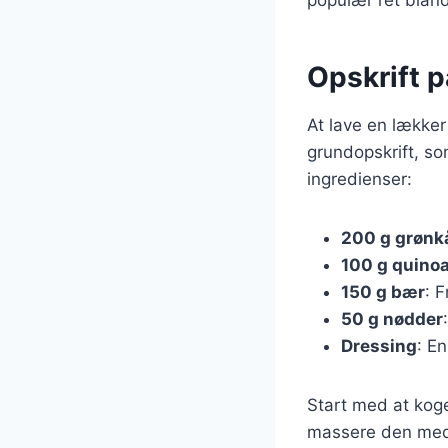
Opskrift 
At lave en lækker
grundopskrift, so
ingredienser:
200 g grønk
100 g quino
150 g bær
: 
50 g nødder
Dressing
: En
Start med at kog
massere den med l