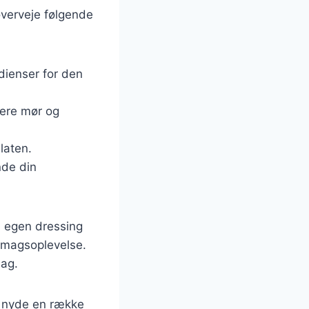
overveje følgende
dienser for den
mere mør og
alaten.
inde din
in egen dressing
smagsoplevelse.
mag.
t nyde en række