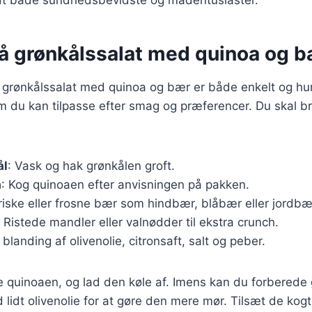
på grønkålssalat med quinoa og 
 grønkålssalat med quinoa og bær er både enkelt og hur
m du kan tilpasse efter smag og præferencer. Du skal b
ål
: Vask og hak grønkålen groft.
a
: Kog quinoaen efter anvisningen på pakken.
Friske eller frosne bær som hindbær, blåbær eller jordbæ
: Ristede mandler eller valnødder til ekstra crunch.
 blanding af olivenolie, citronsaft, salt og peber.
e quinoaen, og lad den køle af. Imens kan du forberede
idt olivenolie for at gøre den mere mør. Tilsæt de kog