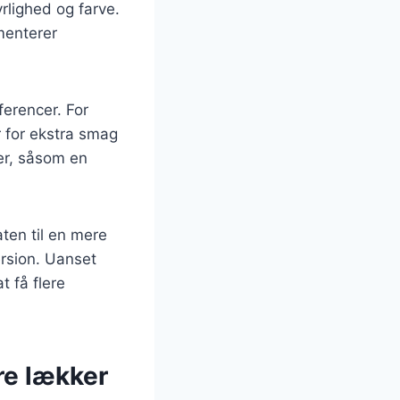
rlighed og farve.
ementerer
ferencer. For
r for ekstra smag
er, såsom en
ten til en mere
ersion. Uanset
t få flere
re lækker