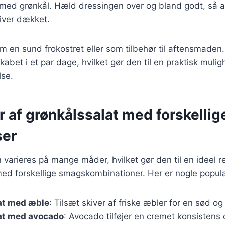
 med grønkål. Hæld dressingen over og bland godt, så a
iver dækket.
m en sund frokostret eller som tilbehør til aftensmaden
abet i et par dage, hvilket gør den til en praktisk mulig
lse.
r af grønkålssalat med forskellig
ser
varieres på mange måder, hvilket gør den til en ideel ret
ed forskellige smagskombinationer. Her er nogle populæ
at med æble
: Tilsæt skiver af friske æbler for en sød og
at med avocado
: Avocado tilføjer en cremet konsistens 