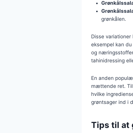
Grønkålssal
Grønkålssal
grønkålen.
Disse variationer
eksempel kan du t
og næringsstoffe
tahinidressing el
En anden populær 
mættende ret. Tils
hvilke ingrediens
grøntsager ind i d
Tips til a