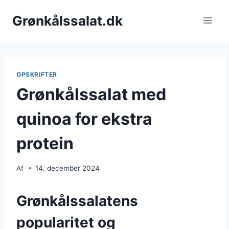
Fortsæt
Grønkålssalat.dk
til
indhold
OPSKRIFTER
Grønkålssalat med
quinoa for ekstra
protein
Af
14. december 2024
Grønkålssalatens
popularitet og