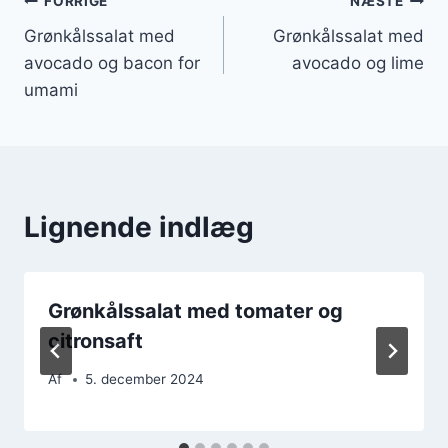
Indlægsnavigation
FORRIGE
NÆSTE
Grønkålssalat med
Grønkålssalat med
avocado og bacon for
avocado og lime
umami
Lignende indlæg
Grønkålssalat med tomater og
citronsaft
Af
5. december 2024