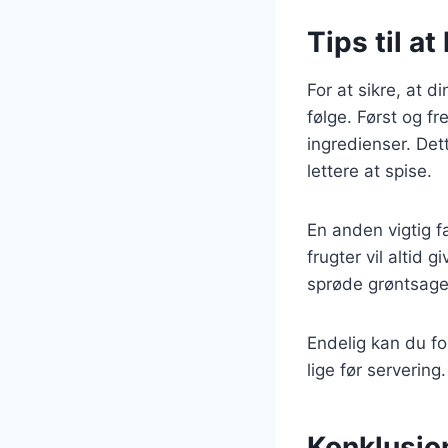
Tips til a
For at sikre, at d
følge. Først og f
ingredienser. De
lettere at spise.
En anden vigtig f
frugter vil altid
sprøde grøntsage
Endelig kan du fo
lige før servering
Konklusion