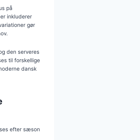
us på
der inkluderer
ariationer gør
hov.
 og den serveres
s til forskellige
f moderne dansk
e
sses efter sæson