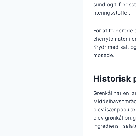
sund og tilfredsst
næringsstoffer.
For at forberede 
cherrytomater i en
Krydr med salt og
mosede.
Historisk 
Grønkål har en lan
Middelhavsområde
blev især populær
blev grønkål brug
ingrediens i salat