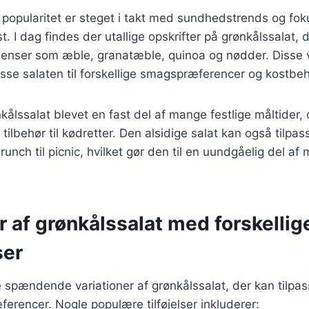
popularitet er steget i takt med sundhedstrends og fok
. I dag findes der utallige opskrifter på grønkålssalat, 
dienser som æble, granatæble, quinoa og nødder. Disse v
passe salaten til forskellige smagspræferencer og kostbe
kålssalat blevet en fast del af mange festlige måltider,
ilbehør til kødretter. Den alsidige salat kan også tilpasse
brunch til picnic, hvilket gør den til en uundgåelig del a
r af grønkålssalat med forskellig
ser
 spændende variationer af grønkålssalat, der kan tilpa
ferencer. Nogle populære tilføjelser inkluderer: