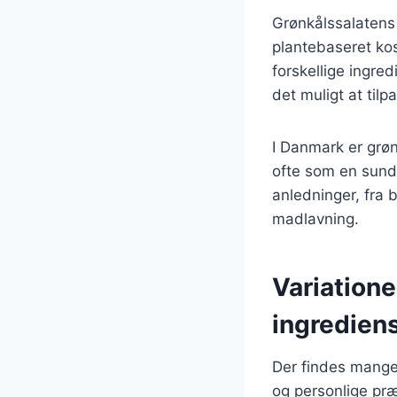
Grønkålssalatens 
plantebaseret kost
forskellige ingre
det muligt at til
I Danmark er grøn
ofte som en sund t
anledninger, fra 
madlavning.
Variatione
ingredien
Der findes mange
og personlige præ