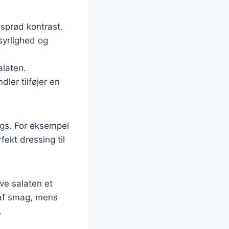
 sprød kontrast.
 syrlighed og
alaten.
ler tilføjer en
ngs. For eksempel
ekt dressing til
ve salaten et
n af smag, mens
.