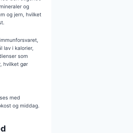
 mineraler og
m og jern, hvilket
t.
 immunforsvaret,
av i kalorier,
edienser som
 hvilket gør
sses med
frokost og middag.
ed