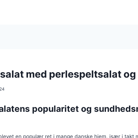
salat med perlespeltsalat o
024
alatens popularitet og sundhed
blevet en populær ret i mange danske hjem, især i takt