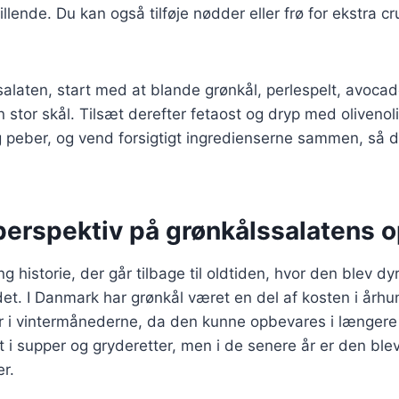
illende. Du kan også tilføje nødder eller frø for ekstra c
salaten, start med at blande grønkål, perlespelt, avoca
 stor skål. Tilsæt derefter fetaost og dryp med olivenoli
 peber, og vend forsigtigt ingredienserne sammen, så de
perspektiv på grønkålssalatens 
g historie, der går tilbage til oldtiden, hvor den blev dyr
t. I Danmark har grønkål været en del af kosten i århu
 i vintermånederne, da den kunne opbevares i længere t
t i supper og gryderetter, men i de senere år er den blev
er.