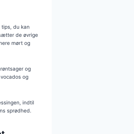
 tips, du kan
sætter de øvrige
 mere mørt og
 grøntsager og
 avocados og
ssingen, indtil
dens sprødhed.
et