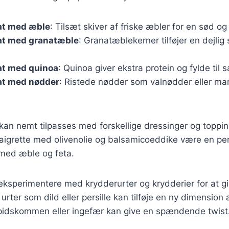
at med æble
: Tilsæt skiver af friske æbler for en sød og
at med granatæble
: Granatæblekerner tilføjer en dejlig
at med quinoa
: Quinoa giver ekstra protein og fylde til s
at med nødder
: Ristede nødder som valnødder eller mand
 kan nemt tilpasses med forskellige dressinger og toppi
aigrette med olivenolie og balsamicoeddike være en perf
 med æble og feta.
ksperimentere med krydderurter og krydderier for at gi
e urter som dild eller persille kan tilføje en ny dimensio
pidskommen eller ingefær kan give en spændende twist