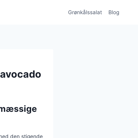
Grønkålssalat
Blog
g avocado
smæssige
 med den stigende