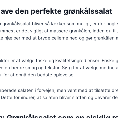
t lave den perfekte grønkålssalat
in grønkålssalat bliver så lækker som muligt, er der nogle
remmest er det vigtigt at massere grønkålen, inden du til
tte hjælper med at bryde cellerne ned og gør grønkålen
aktor er at vælge friske og kvalitetsingredienser. Friske
 give en bedre smag og tekstur. Sørg for at vælge modne
r for at opnå den bedste oplevelse.
rberede salaten i forvejen, men vent med at tilsætte dre
. Dette forhindrer, at salaten bliver slatten og bevarer 
: Grønkålssalat som en alsidig r