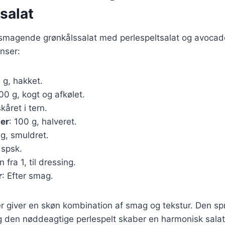
salat
elsmagende grønkålssalat med perlespeltsalat og avocad
nser:
 g, hakket.
100 g, kogt og afkølet.
skåret i tern.
er
: 100 g, halveret.
 g, smuldret.
 spsk.
n fra 1, til dressing.
r
: Efter smag.
r giver en skøn kombination af smag og tekstur. Den sp
 den nøddeagtige perlespelt skaber en harmonisk salat