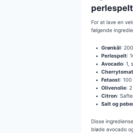
perlespelt
For at lave en v
følgende ingredie
Grønkål
: 200
Perlespelt
: 
Avocado
: 1, 
Cherrytomat
Fetaost
: 100
Olivenolie
: 2
Citron
: Safte
Salt og pebe
Disse ingrediense
bløde avocado og