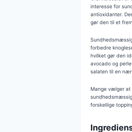
interesse for sun
antioxidanter. De
gør den til et fr
Sundhedsmæssige 
forbedre knoglesu
hvilket gør den i
avocado og perles
salaten til en n
Mange vælger at i
sundhedsmæssige 
forskellige toppin
Ingrediens