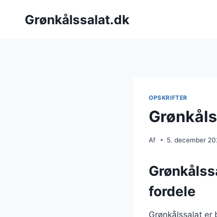
Fortsæt
Grønkålssalat.dk
til
indhold
OPSKRIFTER
Grønkåls
Af
5. december 2
Grønkålss
fordele
Grønkålssalat er 