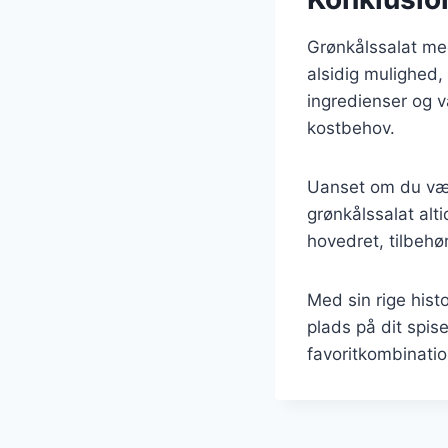
Grønkålssalat me
alsidig mulighed,
ingredienser og v
kostbehov.
Uanset om du vælge
grønkålssalat al
hovedret, tilbehø
Med sin rige hist
plads på dit spis
favoritkombinatio