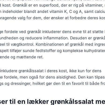
d kost. Grønkål er en superfood, der er rig på vitaminer,
n indeholder blandt andet vitamin K, C og A, samt calciu
emragende valg for dem, der ønsker at forbedre deres kos
fordele ved grønkål inkluderer dens evne til at støtte
ndheden og reducere inflammation. Desuden er grønkål l
deel til vægtkontrol. Kombinationen af grønkål med ingr
pelt tilføjer sunde fedtstoffer og komplekse kulhydrater,
ærende og mættende ret.
nkludere grønkålssalat i deres kost, ikke kun for dens
fordele, men også for dens alsidighed. Den kan tilpa
gs og dressinger, hvilket gør den til en favorit til både 
er til en lækker grønkålssalat m