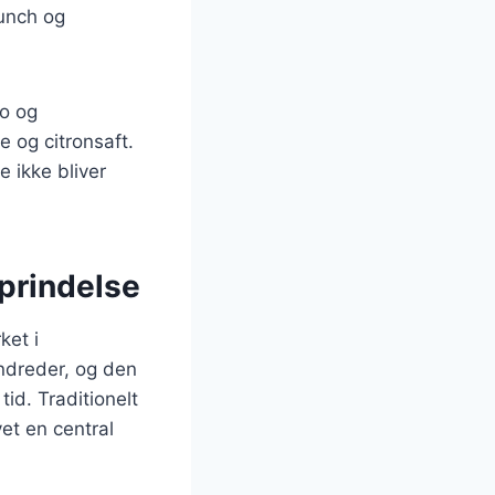
runch og
do og
e og citronsaft.
 ikke bliver
oprindelse
ket i
ndreder, og den
id. Traditionelt
et en central