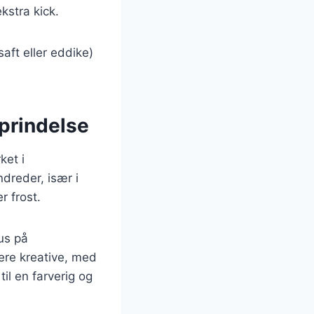
kstra kick.
saft eller eddike)
oprindelse
ket i
dreder, især i
r frost.
us på
mere kreative, med
il en farverig og