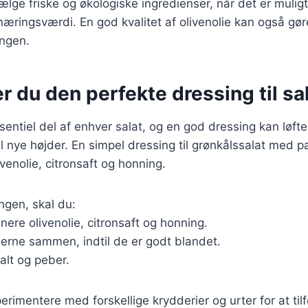
vælge friske og økologiske ingredienser, når det er muligt
ringsværdi. En god kvalitet af olivenolie kan også gøre 
ngen.
r du den perfekte dressing til sa
sentiel del af enhver salat, og en god dressing kan løf
il nye højder. En simpel dressing til grønkålssalat med 
venolie, citronsaft og honning.
ingen, skal du:
inere olivenolie, citronsaft og honning.
serne sammen, indtil de er godt blandet.
alt og peber.
rimentere med forskellige krydderier og urter for at til