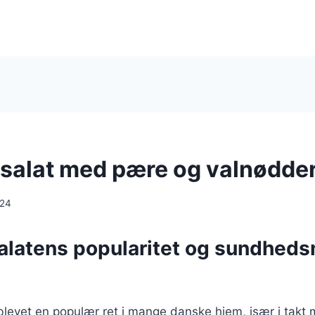
salat med pære og valnødde
024
alatens popularitet og sundhed
blevet en populær ret i mange danske hjem, især i takt