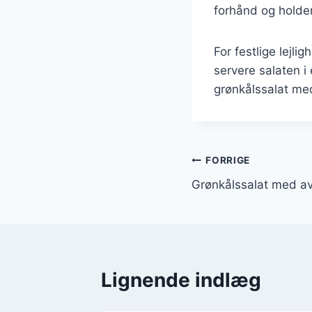
forhånd og holder
For festlige lejli
servere salaten i
grønkålssalat med
Indlægsnavi
FORRIGE
Grønkålssalat med a
Lignende indlæg