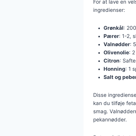
For at lave en v
ingredienser:
Grønkål
: 200
Pærer
: 1-2, s
Valnødder
: 
Olivenolie
: 2
Citron
: Safte
Honning
: 1 
Salt og pebe
Disse ingrediense
kan du tilføje fe
smag. Valnøddern
pekannødder.