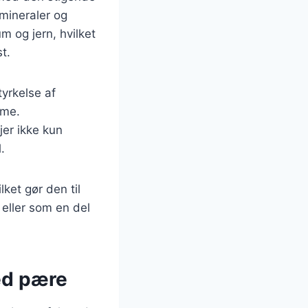
 mineraler og
m og jern, hvilket
t.
yrkelse af
mme.
er ikke kun
.
ket gør den til
, eller som en del
ed pære