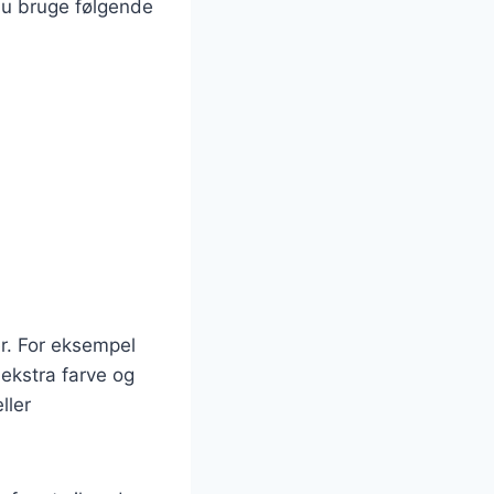
du bruge følgende
er. For eksempel
 ekstra farve og
ller