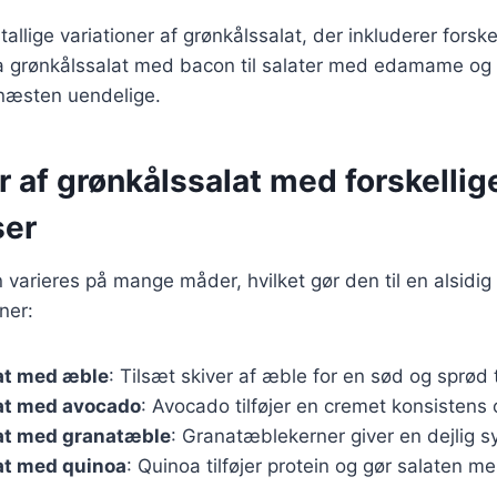
tallige variationer af grønkålssalat, der inkluderer forsk
ra grønkålssalat med bacon til salater med edamame og
næsten uendelige.
r af grønkålssalat med forskellig
ser
 varieres på mange måder, hvilket gør den til en alsidig 
ner:
at med æble
: Tilsæt skiver af æble for en sød og sprød 
at med avocado
: Avocado tilføjer en cremet konsistens 
at med granatæble
: Granatæblekerner giver en dejlig sy
at med quinoa
: Quinoa tilføjer protein og gør salaten 