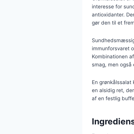
interesse for sun
antioxidanter. De
gør den til et fr
Sundhedsmæssige f
immunforsvaret og
Kombinationen af 
smag, men også ek
En grønkålssalat 
en alsidig ret, de
af en festlig buff
Ingrediens