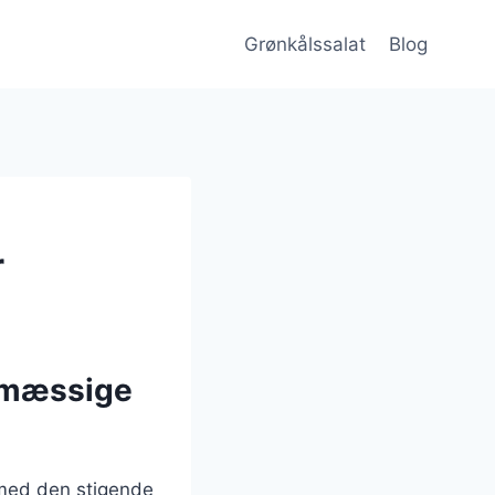
Grønkålssalat
Blog
r
smæssige
 med den stigende