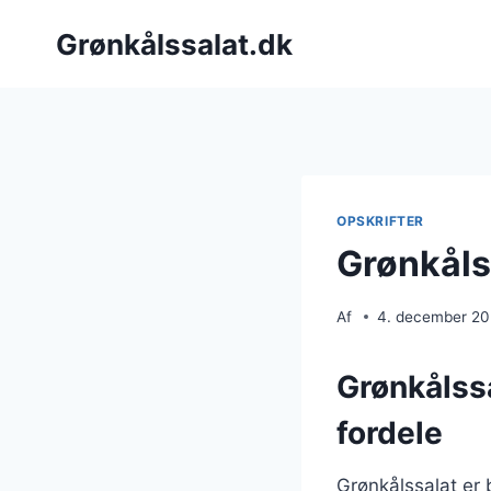
Fortsæt
Grønkålssalat.dk
til
indhold
OPSKRIFTER
Grønkåls
Af
4. december 2
Grønkålss
fordele
Grønkålssalat er 