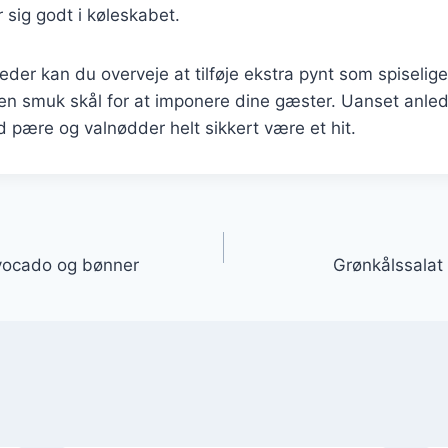
 sig godt i køleskabet.
gheder kan du overveje at tilføje ekstra pynt som spiselig
 en smuk skål for at imponere dine gæster. Uanset anled
 pære og valnødder helt sikkert være et hit.
gation
vocado og bønner
Grønkålssalat