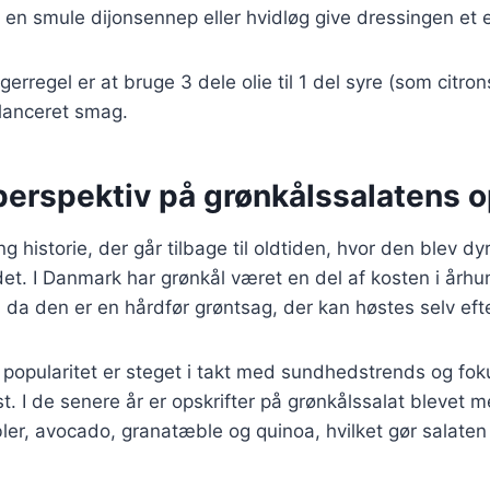
en smule dijonsennep eller hvidløg give dressingen et e
rregel er at bruge 3 dele olie til 1 del syre (som citron
alanceret smag.
perspektiv på grønkålssalatens 
g historie, der går tilbage til oldtiden, hvor den blev dyr
. I Danmark har grønkål været en del af kosten i århun
da den er en hårdfør grøntsag, der kan høstes selv efte
popularitet er steget i takt med sundhedstrends og fok
t. I de senere år er opskrifter på grønkålssalat blevet 
bler, avocado, granatæble og quinoa, hvilket gør salaten t