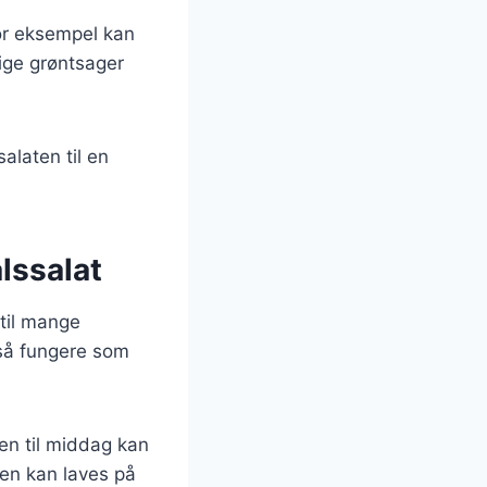
For eksempel kan
llige grøntsager
salaten til en
lssalat
 til mange
gså fungere som
en til middag kan
 den kan laves på