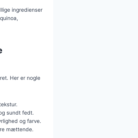
ellige ingredienser
 quinoa,
e
ret. Her er nogle
tekstur.
og sundt fedt.
rlighed og farve.
mere mættende.