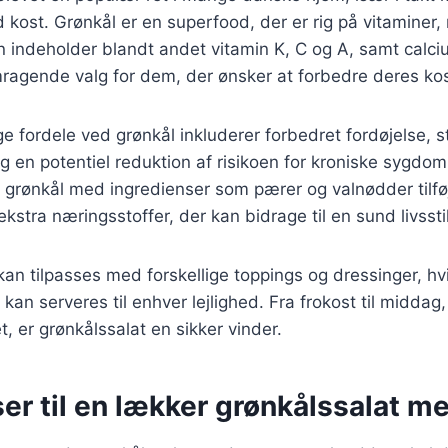
d kost. Grønkål er en superfood, der er rig på vitaminer,
n indeholder blandt andet vitamin K, C og A, samt calciu
emragende valg for dem, der ønsker at forbedre deres kos
ordele ved grønkål inkluderer forbedret fordøjelse, st
 en potentiel reduktion af risikoen for kroniske sygdo
grønkål med ingredienser som pærer og valnødder tilføj
stra næringsstoffer, der kan bidrage til en sund livsstil
kan tilpasses med forskellige toppings og dressinger, hvil
r kan serveres til enhver lejlighed. Fra frokost til middag
et, er grønkålssalat en sikker vinder.
er til en lækker grønkålssalat m