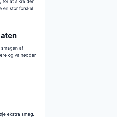
, for at sikre den
en stor forskel i
laten
te smagen af
pære og valnødder
føje ekstra smag.