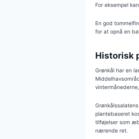
For eksempel kan 
En god tommelfinge
for at opnå en b
Historisk 
Grønkål har en lan
Middelhavsområdet
vintermånederne, 
Grønkålssalatens 
plantebaseret kos
tilføjelser som æ
nærende ret.