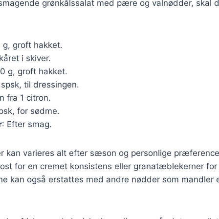
elsmagende grønkålssalat med pære og valnødder, skal 
 g, groft hakket.
kåret i skiver.
50 g, groft hakket.
 spsk, til dressingen.
n fra 1 citron.
spsk, for sødme.
r
: Efter smag.
r kan varieres alt efter sæson og personlige præferenc
taost for en cremet konsistens eller granatæblekerner for
e kan også erstattes med andre nødder som mandler e