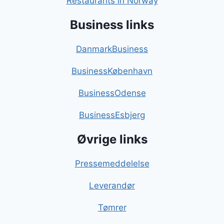
Restaurants in Norway
Business links
DanmarkBusiness
BusinessKøbenhavn
BusinessOdense
BusinessEsbjerg
Øvrige links
Pressemeddelelse
Leverandør
Tømrer