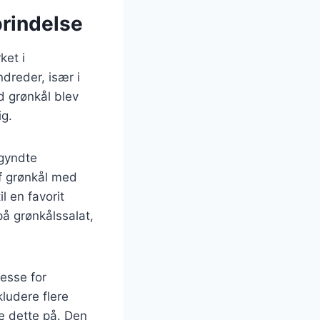
prindelse
ket i
dreder, især i
d grønkål blev
g.
gyndte
af grønkål med
l en favorit
på grønkålssalat,
resse for
ludere flere
e dette på. Den