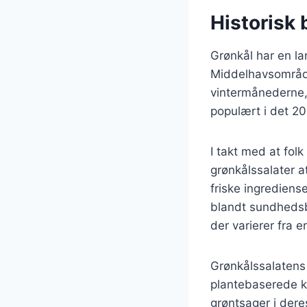
Historisk 
Grønkål har en lan
Middelhavsområdet
vintermånederne, 
populært i det 2
I takt med at fo
grønkålssalater a
friske ingrediens
blandt sundhedsbe
der varierer fra e
Grønkålssalatens 
plantebaserede k
grøntsager i dere