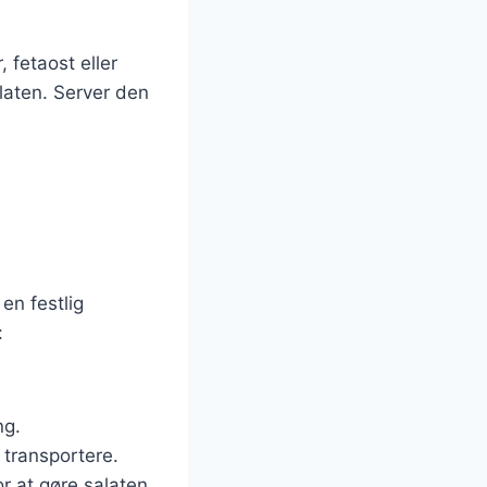
 fetaost eller
alaten. Server den
 en festlig
:
ng.
 transportere.
r at gøre salaten