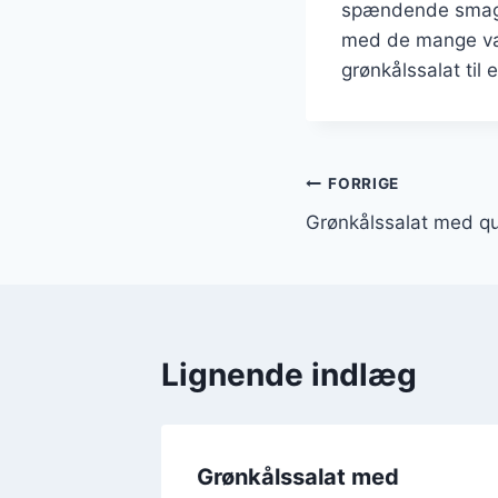
spændende smagso
med de mange vari
grønkålssalat til
Indlægsnavi
FORRIGE
Grønkålssalat med q
Lignende indlæg
st
Grønkålssalat med