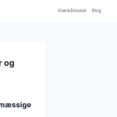
Grønkålssalat
Blog
r og
smæssige