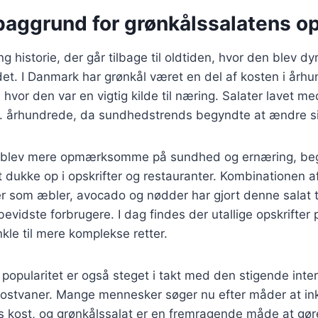
baggrund for grønkålssalatens o
g historie, der går tilbage til oldtiden, hvor den blev dyr
. I Danmark har grønkål været en del af kosten i århun
hvor den var en vigtig kilde til næring. Salater lavet me
0. århundrede, da sundhedstrends begyndte at ændre si
lk blev mere opmærksomme på sundhed og ernæring, be
t dukke op i opskrifter og restauranter. Kombinationen 
er som æbler, avocado og nødder har gjort denne salat ti
vidste forbrugere. I dag findes der utallige opskrifter 
nkle til mere komplekse retter.
popularitet er også steget i takt med den stigende inte
ostvaner. Mange mennesker søger nu efter måder at ink
s kost, og grønkålssalat er en fremragende måde at gør