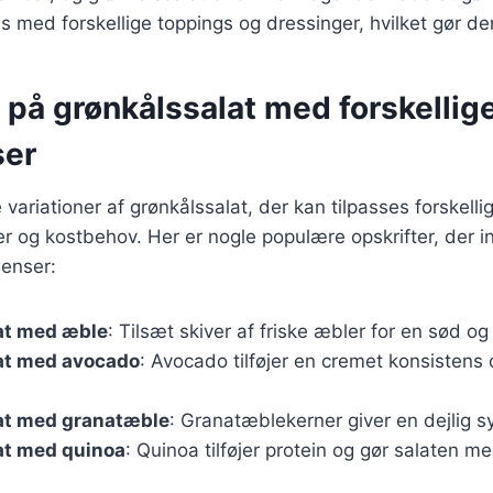
 med forskellige toppings og dressinger, hvilket gør den 
 på grønkålssalat med forskellig
ser
variationer af grønkålssalat, der kan tilpasses forskelli
 og kostbehov. Her er nogle populære opskrifter, der i
ienser:
at med æble
: Tilsæt skiver af friske æbler for en sød o
at med avocado
: Avocado tilføjer en cremet konsistens
at med granatæble
: Granatæblekerner giver en dejlig sy
at med quinoa
: Quinoa tilføjer protein og gør salaten 