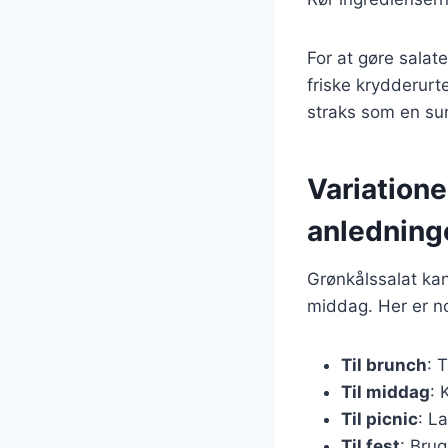
For at gøre salate
friske krydderurte
straks som en sun
Variationer
anledning
Grønkålssalat kan t
middag. Her er no
Til brunch
: 
Til middag
: 
Til picnic
: L
Til fest
: Bru