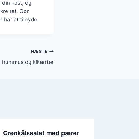
 din kost, og
kre ret. Gør
 har at tilbyde.
NÆSTE
d hummus og kikærter
Grønkålssalat med pærer
Grønkål