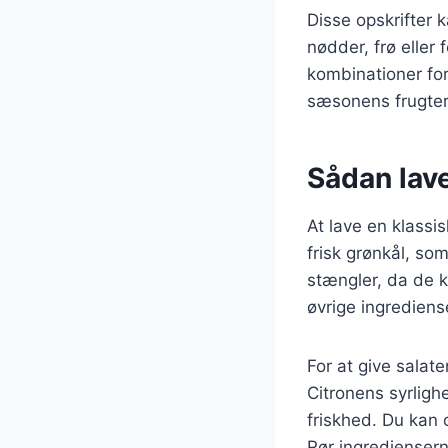
Disse opskrifter 
nødder, frø eller
kombinationer for 
sæsonens frugter o
Sådan lave
At lave en klassi
frisk grønkål, som
stængler, da de k
øvrige ingrediens
For at give salat
Citronens syrligh
friskhed. Du kan o
Rør ingrediensern