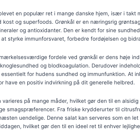
blevet en populær ret i mange danske hjem, især i takt
d kost og superfoods. Grønkål er en næringsrig grøntsag,
ineraler og antioxidanter. Den er kendt for sine sundh
 at styrke immunforsvaret, forbedre fordøjelsen og bidra
mærkelsesværdige fordele ved grønkål er dens høje indh
or knoglesundhed og blodkoagulation. Derudover indehol
 essentielt for hudens sundhed og immunfunktion. At ink
or have en positiv indvirkning på dit generelle helbred.
 varieres på mange måder, hvilket gør den til en alsidig 
ige smagspræferencer. Fra friske krydderurter til citrusfr
æsten uendelige. Denne salat kan serveres som en let f
iddagen, hvilket gør den til en ideel ret til enhver lejligh