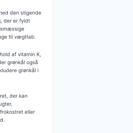
 med den stigende
 der er fyldt
edsmæssige
ge til vægttab.
old af vitamin K,
der grønkål også
ludere grønkål i
ret, der kan
ugter,
rokostret eller
ed.