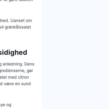
lighed. Uanset om
vil grønkålssalat
sidighed
og anledning. Dens
redienserne, gør
alat med citron
tid være en sund
nye og