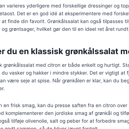
kan varieres yderligere med forskellige dressinger og to
 fetaost. Det er en god idé at eksperimentere med forskel
at finde din favorit. Grønkålssalat kan også tilpasses til
g grøntsager, hvilket gør den til en ideel ret året rundt
r du en klassisk grønkålssalat m
sk grønkålssalat med citron er både enkelt og hurtigt. S
 du vasker og hakker i mindre stykker. Det er vigtigt at 
an være seje at spise. Når grønkålen er klar, kan du beg
er.
en en frisk smag, kan du presse saften fra en citron over
ed komplementerer den jordiske smag af grønkål og tilføj
gså tilføje olivenolie, salt og peber for at forbedre sma
e godt sammen, så de bliver jævnt fordelt.