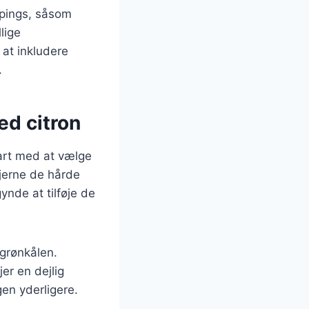
ppings, såsom
lige
 at inkludere
.
ed citron
tart med at vælge
fjerne de hårde
ynde at tilføje de
 grønkålen.
er en dejlig
gen yderligere.