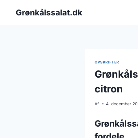
Fortsæt
Grønkålssalat.dk
til
indhold
OPSKRIFTER
Grønkåls
citron
Af
4. december 2
Grønkålss
fordele