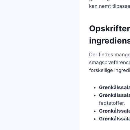
kan nemt tilpasses
Opskrifter
ingredien
Der findes mange 
smagspræferencer
forskellige ingred
Grønkålssal
Grønkålssal
fedtstoffer.
Grønkålssal
Grønkålssal