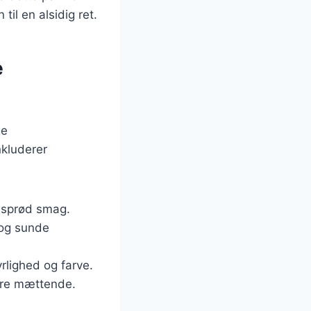
til en alsidig ret.
e
ge
nkluderer
g sprød smag.
 og sunde
rlighed og farve.
mere mættende.