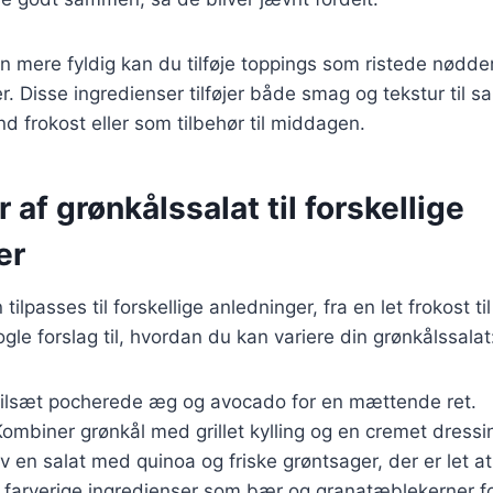
n mere fyldig kan du tilføje toppings som ristede nødder,
r. Disse ingredienser tilføjer både smag og tekstur til s
d frokost eller som tilbehør til middagen.
 af grønkålssalat til forskellige
er
ilpasses til forskellige anledninger, fra en let frokost til
gle forslag til, hvordan du kan variere din grønkålssalat
Tilsæt pocherede æg og avocado for en mættende ret.
Kombiner grønkål med grillet kylling og en cremet dressi
av en salat med quinoa og friske grøntsager, der er let at
g farverige ingredienser som bær og granatæblekerner fo