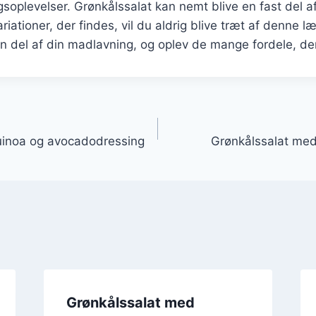
plevelser. Grønkålssalat kan nemt blive en fast del af
ationer, der findes, vil du aldrig blive træt af denne læ
 en del af din madlavning, og oplev de mange fordele, den
gation
uinoa og avocadodressing
Grønkålssalat me
Grønkålssalat med