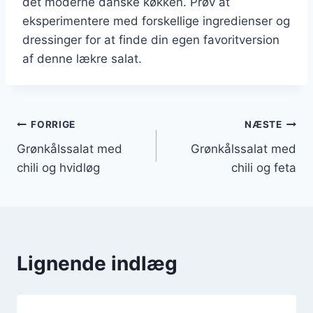
det moderne danske køkken. Prøv at
eksperimentere med forskellige ingredienser og
dressinger for at finde din egen favoritversion
af denne lækre salat.
Indlægsnavigation
FORRIGE
NÆSTE
Grønkålssalat med
Grønkålssalat med
chili og hvidløg
chili og feta
Lignende indlæg