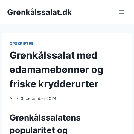
Fortsæt
Grønkålssalat.dk
til
indhold
OPSKRIFTER
Grønkålssalat med
edamamebønner og
friske krydderurter
Af
3. december 2024
Grønkålssalatens
popularitet og