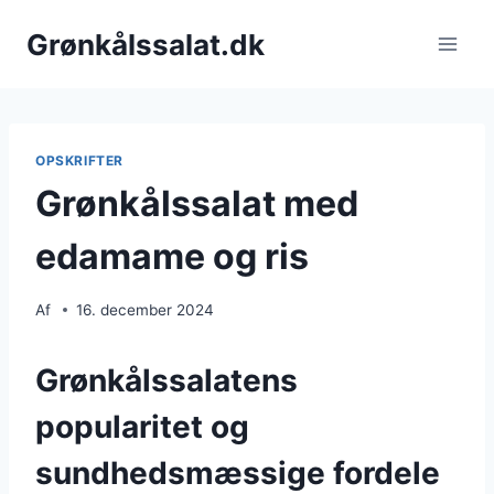
Fortsæt
Grønkålssalat.dk
til
indhold
OPSKRIFTER
Grønkålssalat med
edamame og ris
Af
16. december 2024
Grønkålssalatens
popularitet og
sundhedsmæssige fordele