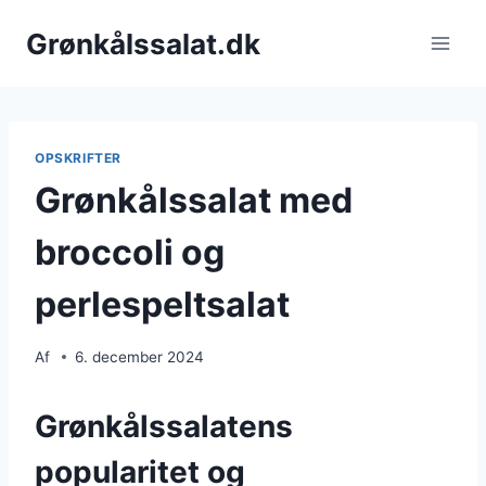
Fortsæt
Grønkålssalat.dk
til
indhold
OPSKRIFTER
Grønkålssalat med
broccoli og
perlespeltsalat
Af
6. december 2024
Grønkålssalatens
popularitet og