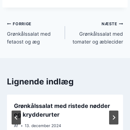
Indlægsnavigation
FORRIGE
NÆSTE
Grønkålssalat med
Grønkålssalat med
fetaost og æg
tomater og æblecider
Lignende indlæg
Grønkålssalat med ristede nødder
og krydderurter
Af
13. december 2024