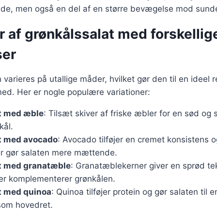
de, men også en del af en større bevægelse mod sunde
r af grønkålssalat med forskellig
ser
varieres på utallige måder, hvilket gør den til en ideel ret
ed. Her er nogle populære variationer:
t med æble
: Tilsæt skiver af friske æbler for en sød og s
kål.
t med avocado
: Avocado tilføjer en cremet konsistens 
der gør salaten mere mættende.
t med granatæble
: Granatæblekerner giver en sprød te
der komplementerer grønkålen.
t med quinoa
: Quinoa tilføjer protein og gør salaten til e
som hovedret.