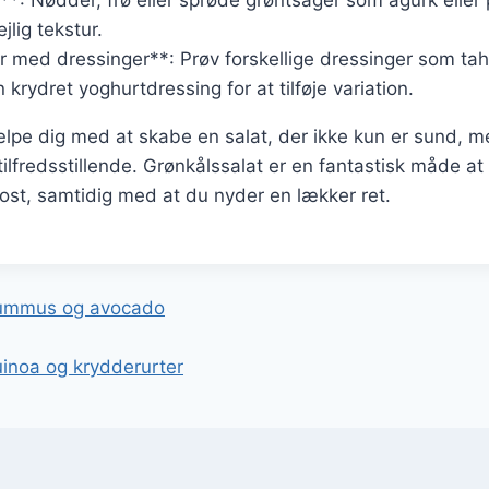
jlig tekstur.
 med dressinger**: Prøv forskellige dressinger som tah
 krydret yoghurtdressing for at tilføje variation.
ælpe dig med at skabe en salat, der ikke kun er sund, 
lfredsstillende. Grønkålssalat er en fantastisk måde at 
kost, samtidig med at du nyder en lækker ret.
gation
hummus og avocado
inoa og krydderurter