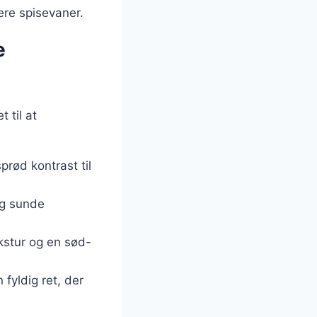
re spisevaner.
e
 til at
prød kontrast til
og sunde
kstur og en sød-
n fyldig ret, der