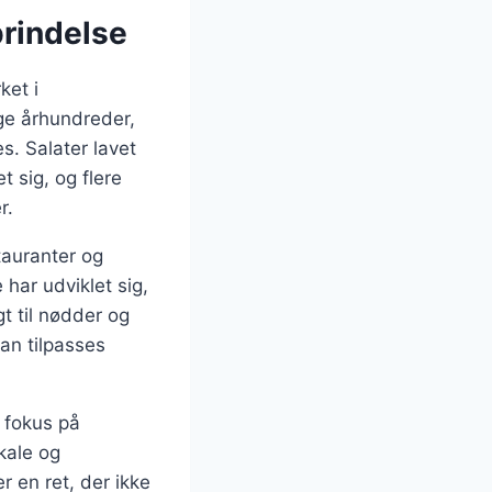
prindelse
ket i
ge århundreder,
s. Salater lavet
 sig, og flere
r.
tauranter og
har udviklet sig,
t til nødder og
kan tilpasses
 fokus på
kale og
r en ret, der ikke