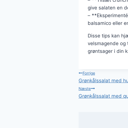
give salaten en de
– **Eksperimentér
balsamico eller en
Disse tips kan hj
velsmagende og ti
grøntsager i din 
Indlægsnavi
Forrige
Grønkålssalat med 
Næste
Grønkålssalat med qu