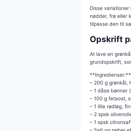
Disse variationer
nødder, frø eller
tilpasse den til 
Opskrift 
At lave en grønkå
grundopskrift, so
**Ingredienser:**
– 200 g grønkål, 
– 1 dåse bønner (
– 100 g fetaost, 
– 1 lille rødløg, f
– 2 spsk olivenoli
– 1 spsk citronsaf
– Salt og peber e