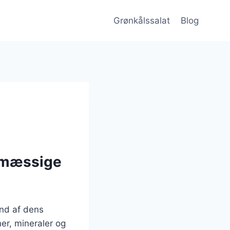
Grønkålssalat
Blog
smæssige
und af dens
er, mineraler og