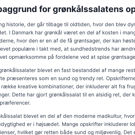
baggrund for grønkålssalatens o
g historie, der går tilbage til oldtiden, hvor den blev dyr
t. I Danmark har grønkål været en del af kosten i man
derne, hvor den er en af de få grøntsager, der kan høste
evet populære i takt med, at sundhedstrends har ændret
vet opmærksomme på fordelene ved at spise grøntsage
 grønkålssalater blevet en fast bestanddel af mange res
fte præsenteres som en sund og trendy ret. Opskrifterne 
række kreative kombinationer, der inkluderer alt fra frug
nger. Dette har gjort grønkålssalat til en alsidig ret, der 
spræferencer.
kålssalat blevet en del af den moderne madkultur, hvor
ygtighed er i højsædet. Mange opskrifter inkluderer lo
enser, hvilket gør retten både sund og miljøvenlig. Det e