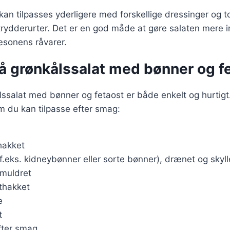
 kan tilpasses yderligere med forskellige dressinger og 
 krydderurter. Det er en god måde at gøre salaten mere 
sæsonens råvarer.
på grønkålssalat med bønner og f
lssalat med bønner og fetaost er både enkelt og hurtigt
m du kan tilpasse efter smag:
hakket
f.eks. kidneybønner eller sorte bønner), drænet og skyll
smuldret
inthakket
e
t
fter smag