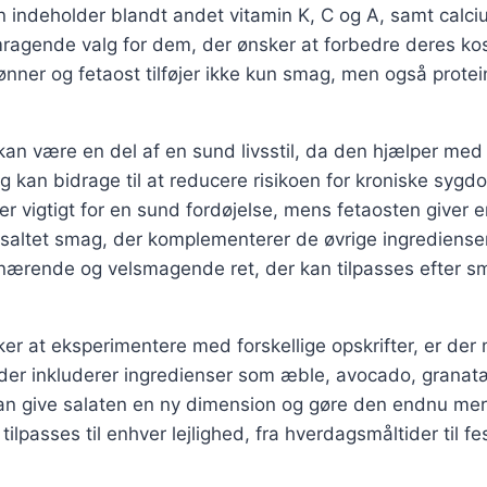
n indeholder blandt andet vitamin K, C og A, samt calciu
emragende valg for dem, der ønsker at forbedre deres k
nner og fetaost tilføjer ikke kun smag, men også prote
kan være en del af en sund livsstil, da den hjælper med 
g kan bidrage til at reducere risikoen for kroniske sy
m er vigtigt for en sund fordøjelse, mens fetaosten giver 
saltet smag, der komplementerer de øvrige ingredienser
 nærende og velsmagende ret, der kan tilpasses efter s
er at eksperimentere med forskellige opskrifter, er der
 der inkluderer ingredienser som æble, avocado, granat
r kan give salaten en ny dimension og gøre den endnu m
 tilpasses til enhver lejlighed, fra hverdagsmåltider til fe