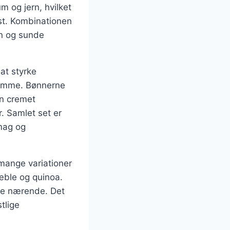
m og jern, hvilket
ost. Kombinationen
in og sunde
at styrke
gdomme. Bønnerne
en cremet
. Samlet set er
mag og
 mange variationer
æble og quinoa.
ere nærende. Det
stlige