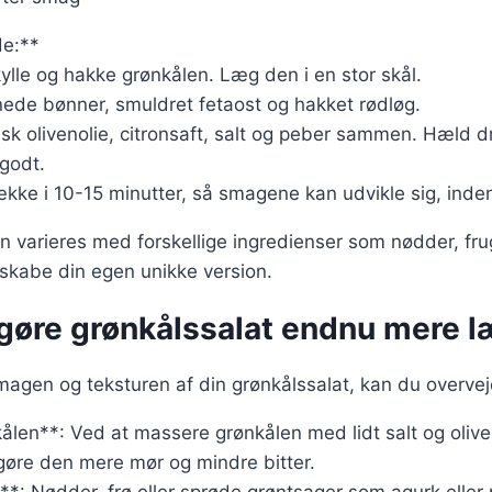
e:**
kylle og hakke grønkålen. Læg den i en stor skål.
nede bønner, smuldret fetaost og hakket rødløg.
, pisk olivenolie, citronsaft, salt og peber sammen. Hæld 
godt.
ække i 10-15 minutter, så smagene kan udvikle sig, inde
n varieres med forskellige ingredienser som nødder, frug
 skabe din egen unikke version.
t gøre grønkålssalat endnu mere 
magen og teksturen af din grønkålssalat, kan du overvej
ålen**: Ved at massere grønkålen med lidt salt og oliven
gøre den mere mør og mindre bitter.
**: Nødder, frø eller sprøde grøntsager som agurk eller