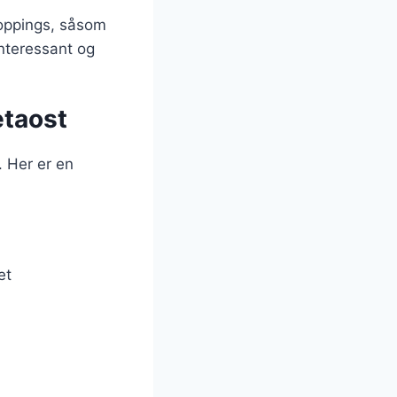
toppings, såsom
interessant og
etaost
. Her er en
et