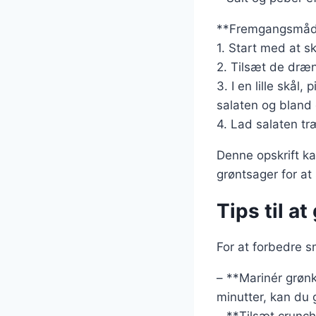
**Fremgangsmåd
1. Start med at s
2. Tilsæt de dræ
3. I en lille skål
salaten og bland 
4. Lad salaten tr
Denne opskrift ka
grøntsager for at
Tips til a
For at forbedre s
– **Marinér grønk
minutter, kan du 
– **Tilsæt crunch