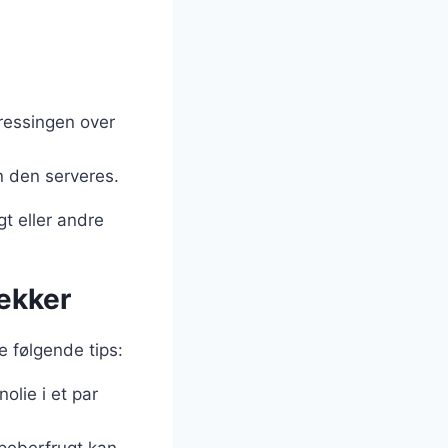
dressingen over
n den serveres.
t eller andre
lækker
e følgende tips:
olie i et par
 peberfrugt kan