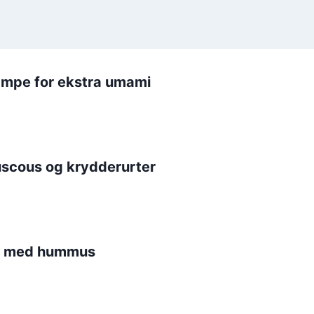
ampe for ekstra umami
scous og krydderurter
nic med hummus