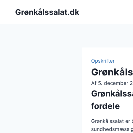
Fortsæt
Grønkålssalat.dk
til
indhold
Opskrifter
Grønkåls
Af
5. december 
Grønkålss
fordele
Grønkålssalat er
sundhedsmæssige f