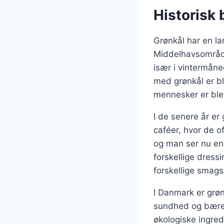
Historisk 
Grønkål har en lan
Middelhavsområde
især i vintermåne
med grønkål er bl
mennesker er ble
I de senere år er
caféer, hvor de o
og man ser nu en 
forskellige dressi
forskellige smag
I Danmark er grøn
sundhed og bæred
økologiske ingredi