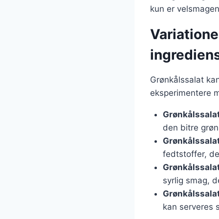
kun er velsmagen
Variatione
ingredien
Grønkålssalat kan 
eksperimentere m
Grønkålssala
den bitre grøn
Grønkålssala
fedtstoffer, 
Grønkålssala
syrlig smag, 
Grønkålssala
kan serveres 