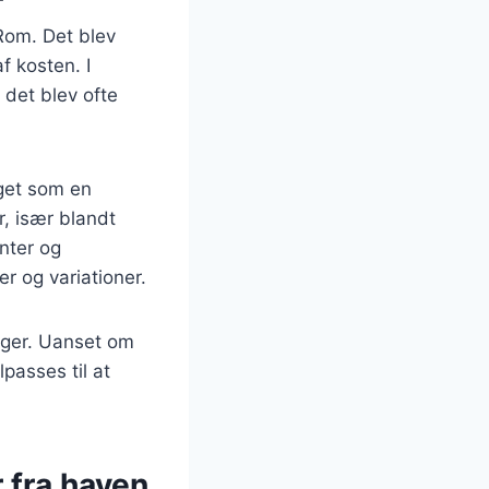
 Rom. Det blev
f kosten. I
 det blev ofte
get som en
, især blandt
nter og
er og variationer.
inger. Uanset om
lpasses til at
 fra haven