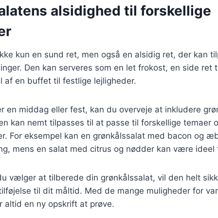
latens alsidighed til forskellige
er
kke kun en sund ret, men også en alsidig ret, der kan til
inger. Den kan serveres som en let frokost, en side ret t
f en buffet til festlige lejligheder.
 en middag eller fest, kan du overveje at inkludere gr
n kan nemt tilpasses til at passe til forskellige temaer 
. For eksempel kan en grønkålssalat med bacon og æb
ring, mens en salat med citrus og nødder kan være ideel ti
 vælger at tilberede din grønkålssalat, vil den helt si
lføjelse til dit måltid. Med de mange muligheder for var
r altid en ny opskrift at prøve.