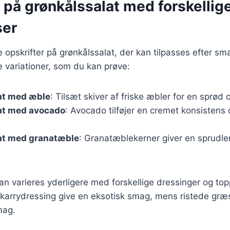
 på grønkålssalat med forskellig
ser
ge opskrifter på grønkålssalat, der kan tilpasses efter 
 variationer, som du kan prøve:
at med æble
: Tilsæt skiver af friske æbler for en sprød
at med avocado
: Avocado tilføjer en cremet konsistens
at med granatæble
: Granatæblekerner giver en sprudl
kan varieres yderligere med forskellige dressinger og top
arrydressing give en eksotisk smag, mens ristede græsk
mag.