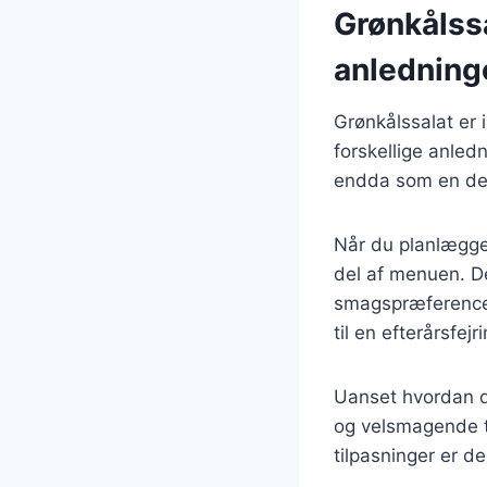
Grønkålssa
anledning
Grønkålssalat er i
forskellige anledn
endda som en del a
Når du planlægger
del af menuen. De
smagspræferencer
til en efterårsfej
Uanset hvordan du
og velsmagende ti
tilpasninger er de