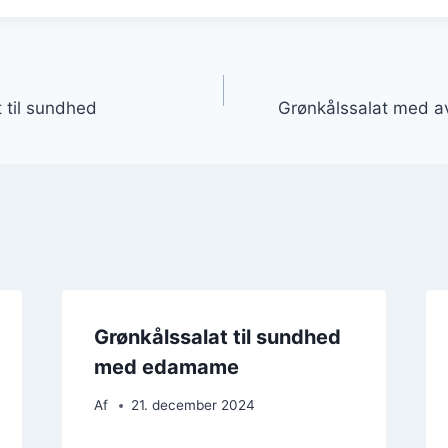
gation
t til sundhed
Grønkålssalat med av
Grønkålssalat til sundhed
med edamame
Af
21. december 2024