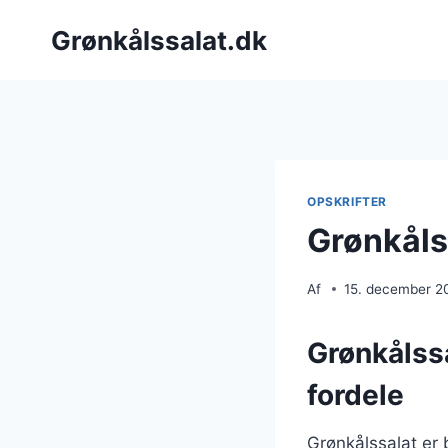
Fortsæt
Grønkålssalat.dk
til
indhold
OPSKRIFTER
Grønkåls
Af
15. december 2
Grønkålss
fordele
Grønkålssalat er