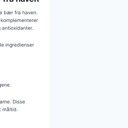
ke bær fra haven.
r komplementerer
 antioxidanter.
de ingredienser
gene.
mame. Disse
t måltid.