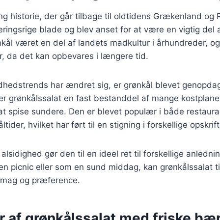
ng historie, der går tilbage til oldtidens Grækenland og
ringsrige blade og blev anset for at være en vigtig del a
ål været en del af landets madkultur i århundreder, og
er, da det kan opbevares i længere tid.
ndhedstrends har ændret sig, er grønkål blevet genopda
er grønkålssalat en fast bestanddel af mange kostplaner
t spise sundere. Den er blevet populær i både restaura
der, hvilket har ført til en stigning i forskellige opskrift
lsidighed gør den til en ideel ret til forskellige anledn
, en picnic eller som en sund middag, kan grønkålssalat ti
 smag og præference.
r af grønkålssalat med friske bær