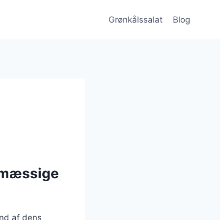
Grønkålssalat
Blog
smæssige
und af dens