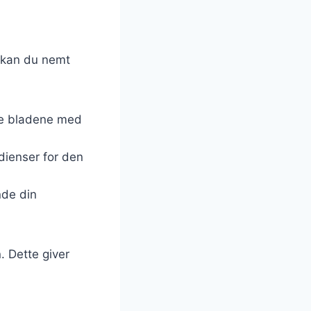
s kan du nemt
re bladene med
dienser for den
inde din
. Dette giver