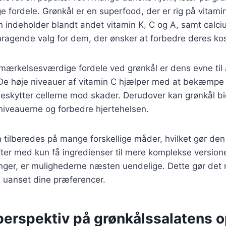
ordele. Grønkål er en superfood, der er rig på vitamin
n indeholder blandt andet vitamin K, C og A, samt calciu
emragende valg for dem, der ønsker at forbedre deres kos
ærkelsesværdige fordele ved grønkål er dens evne til a
De høje niveauer af vitamin C hjælper med at bekæmpe 
eskytter cellerne mod skader. Derudover kan grønkål bid
niveauerne og forbedre hjertehelsen.
tilberedes på mange forskellige måder, hvilket gør den ti
fter med kun få ingredienser til mere komplekse version
nger, er mulighederne næsten uendelige. Dette gør det 
t, uanset dine præferencer.
perspektiv på grønkålssalatens 