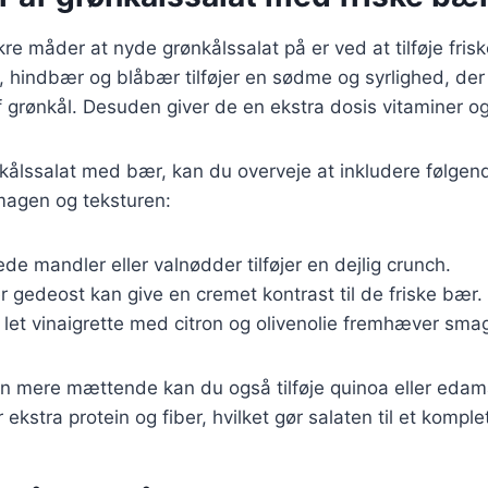
re måder at nyde grønkålssalat på er ved at tilføje fris
 hindbær og blåbær tilføjer en sødme og syrlighed, de
 grønkål. Desuden giver de en ekstra dosis vitaminer og
kålssalat med bær, kan du overveje at inkludere følgen
magen og teksturen:
tede mandler eller valnødder tilføjer en dejlig crunch.
ler gedeost kan give en cremet kontrast til de friske bær.
n let vinaigrette med citron og olivenolie fremhæver sma
ten mere mættende kan du også tilføje quinoa eller eda
 ekstra protein og fiber, hvilket gør salaten til et komple