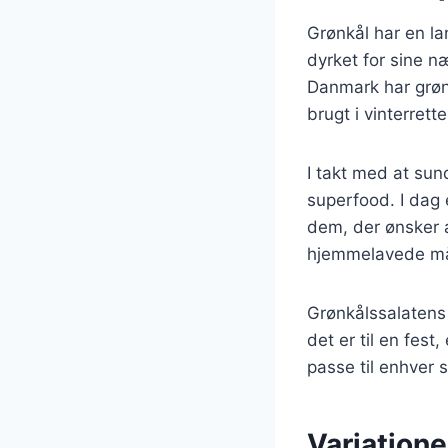
Grønkål har en la
dyrket for sine næ
Danmark har grønk
brugt i vinterrett
I takt med at su
superfood. I dag 
dem, der ønsker a
hjemmelavede målti
Grønkålssalatens a
det er til en fest
passe til enhver
Variatione