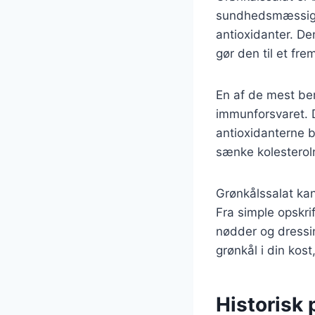
sundhedsmæssige f
antioxidanter. De
gør den til et fr
En af de mest bem
immunforsvaret. 
antioxidanterne b
sænke kolesterol
Grønkålssalat kan 
Fra simple opskri
nødder og dressi
grønkål i din kos
Historisk 