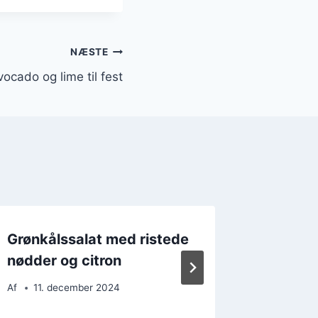
NÆSTE
ocado og lime til fest
Grønkålssalat med ristede
Grønkål
nødder og citron
med av
Af
11. december 2024
Af
19. 