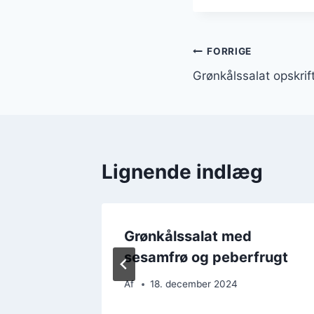
Indlægsnavi
FORRIGE
Grønkålssalat opskrif
Lignende indlæg
Grønkålssalat med
essing
sesamfrø og peberfrugt
Af
18. december 2024