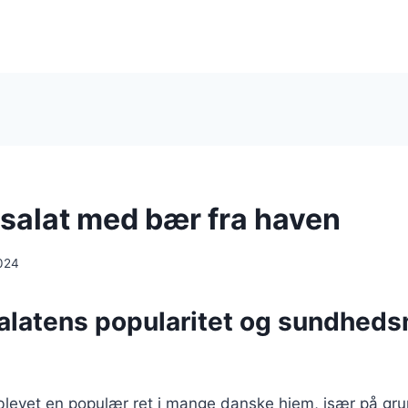
salat med bær fra haven
024
alatens popularitet og sundhed
 blevet en populær ret i mange danske hjem, især på gr