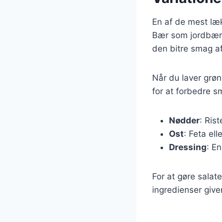
En af de mest læk
Bær som jordbær,
den bitre smag af
Når du laver grøn
for at forbedre s
Nødder
: Ris
Ost
: Feta el
Dressing
: E
For at gøre sala
ingredienser giver