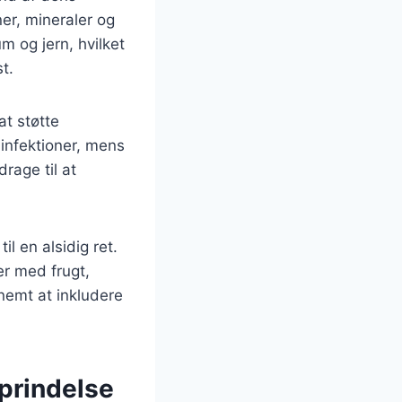
er, mineraler og
m og jern, hvilket
t.
t støtte
infektioner, mens
rage til at
l en alsidig ret.
er med frugt,
nemt at inkludere
oprindelse