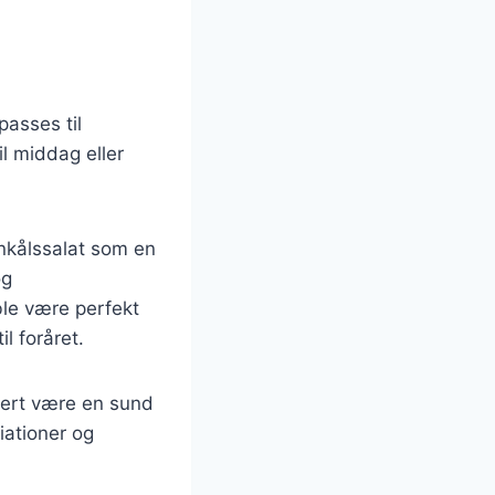
passes til
il middag eller
ønkålssalat som en
og
le være perfekt
l foråret.
kkert være en sund
iationer og