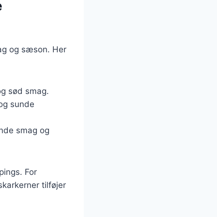
e
smag og sæson. Her
 og sød smag.
 og sunde
ende smag og
pings. For
arkerner tilføjer