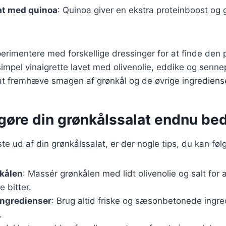
at med quinoa
: Quinoa giver en ekstra proteinboost og 
rimentere med forskellige dressinger for at finde den 
impel vinaigrette lavet med olivenolie, eddike og senn
at fremhæve smagen af grønkål og de øvrige ingrediens
t gøre din grønkålssalat endnu be
te ud af din grønkålssalat, er der nogle tips, du kan føl
kålen
: Massér grønkålen med lidt olivenolie og salt for
 bitter.
ingredienser
: Brug altid friske og sæsonbetonede ingre
.