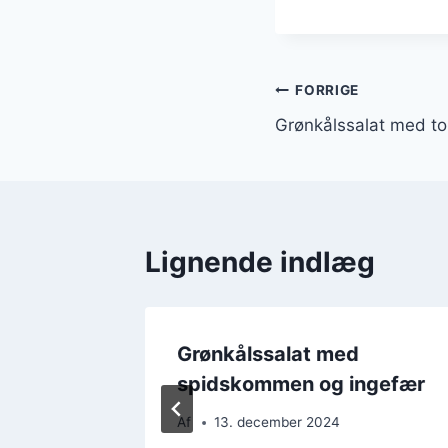
Indlægsnavi
FORRIGE
Grønkålssalat med to
Lignende indlæg
rift på
Grønkålssalat med
spidskommen og ingefær
Af
13. december 2024