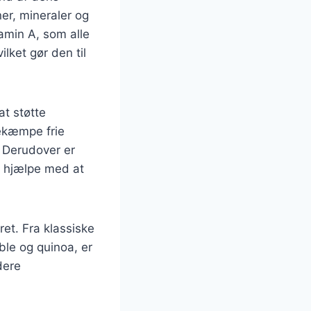
er, mineraler og
tamin A, som alle
ilket gør den til
t støtte
bekæmpe frie
. Derudover er
n hjælpe med at
ret. Fra klassiske
ble og quinoa, er
dere