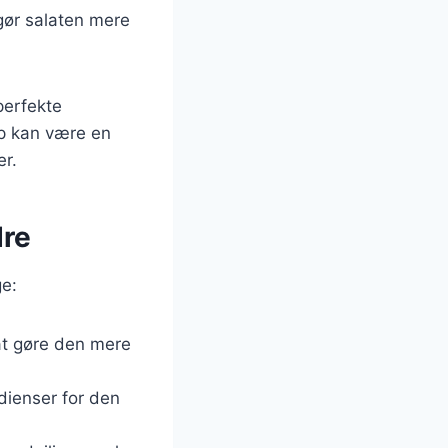
gør salaten mere
perfekte
ep kan være en
er.
dre
ge:
 at gøre den mere
dienser for den