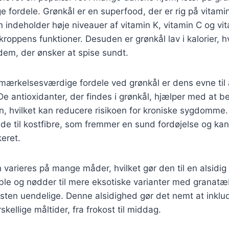
ordele. Grønkål er en superfood, der er rig på vitamin
n indeholder høje niveauer af vitamin K, vitamin C og vi
 kroppens funktioner. Desuden er grønkål lav i kalorier, hv
r dem, der ønsker at spise sundt.
ærkelsesværdige fordele ved grønkål er dens evne til a
e antioxidanter, der findes i grønkål, hjælper med at 
en, hvilket kan reducere risikoen for kroniske sygdomme
lde til kostfibre, som fremmer en sund fordøjelse og ka
eret.
 varieres på mange måder, hvilket gør den til en alsidig 
ble og nødder til mere eksotiske varianter med granatæ
ten uendelige. Denne alsidighed gør det nemt at inklu
rskellige måltider, fra frokost til middag.