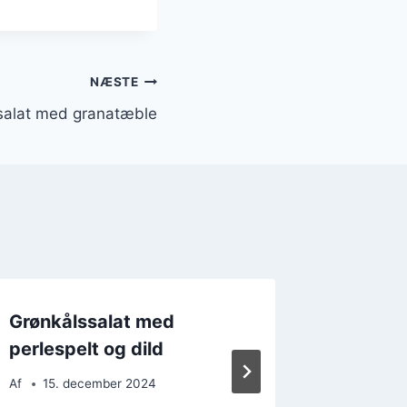
NÆSTE
salat med granatæble
Grønkålssalat med
Grønkå
perlespelt og dild
tomater
sennep
Af
15. december 2024