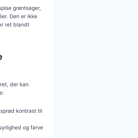
pise grøntsager,
er. Den er ikke
r ret blandt
e
ret, der kan
e:
 sprød kontrast til
 syrlighed og farve