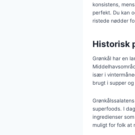
konsistens, mens 
perfekt. Du kan o
ristede nødder for
Historisk 
Grønkål har en lan
Middelhavsområde
især i vintermåned
brugt i supper og
Grønkålssalatens 
superfoods. I dag 
ingredienser som
muligt for folk 