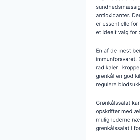
sundhedsmæssige f
antioxidanter. De
er essentielle for
et ideelt valg fo
En af de mest bem
immunforsvaret. D
radikaler i kropp
grønkål en god ki
regulere blodsukk
Grønkålssalat kan
opskrifter med æ
mulighederne næs
grønkålssalat i fo