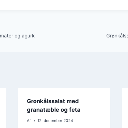
gation
mater og agurk
Grønkåls
Grønkålssalat med
granatæble og feta
Af
12. december 2024