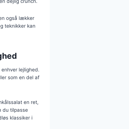
 en dejlig crunch.
men også lækker
og teknikker kan
ighed
 enhver lejlighed.
ler som en del af
ålssalat en ret,
n du tilpasse
løs klassiker i