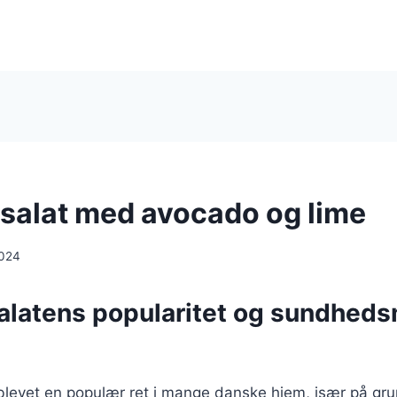
salat med avocado og lime
2024
alatens popularitet og sundhed
 blevet en populær ret i mange danske hjem, især på gr