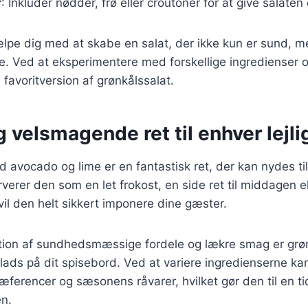
r
: Inkluder nødder, frø eller croutoner for at give salaten
ælpe dig med at skabe en salat, der ikke kun er sund, 
nde. Ved at eksperimentere med forskellige ingredienser 
 favoritversion af grønkålssalat.
 velsmagende ret til enhver lejl
 avocado og lime er en fantastisk ret, der kan nydes til
erer den som en let frokost, en side ret til middagen el
 vil den helt sikkert imponere dine gæster.
ion af sundhedsmæssige fordele og lækre smag er grønk
plads på dit spisebord. Ved at variere ingredienserne ka
ræferencer og sæsonens råvarer, hvilket gør den til en tid
n.