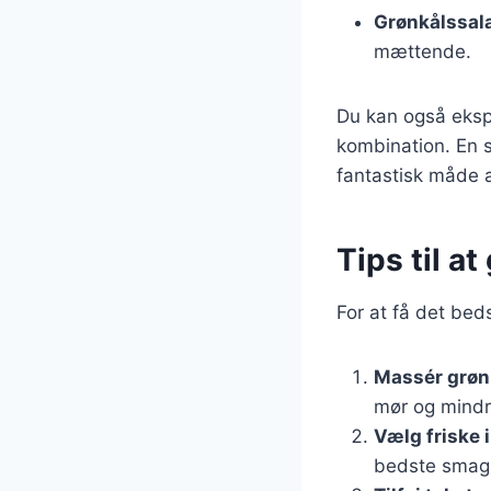
Grønkålssal
mættende.
Du kan også ekspe
kombination. En s
fantastisk måde 
Tips til a
For at få det beds
Massér grøn
mør og mindre
Vælg friske 
bedste smag