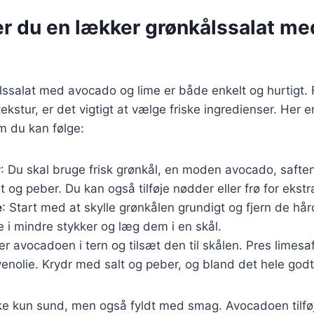
er du en lækker grønkålssalat m
lssalat med avocado og lime er både enkelt og hurtigt. 
kstur, er det vigtigt at vælge friske ingredienser. Her e
m du kan følge:
r
: Du skal bruge frisk grønkål, en moden avocado, saften
lt og peber. Du kan også tilføje nødder eller frø for ekst
e
: Start med at skylle grønkålen grundigt og fjern de hå
 i mindre stykker og læg dem i en skål.
ær avocadoen i tern og tilsæt den til skålen. Pres limesa
venolie. Krydr med salt og peber, og bland det hele go
kke kun sund, men også fyldt med smag. Avocadoen tilfø