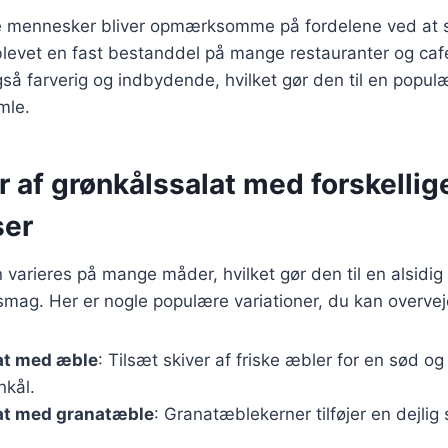
ere mennesker bliver opmærksomme på fordelene ved at s
blevet en fast bestanddel på mange restauranter og café
å farverig og indbydende, hvilket gør den til en populæ
mle.
r af grønkålssalat med forskellig
ser
 varieres på mange måder, hvilket gør den til en alsidig 
smag. Her er nogle populære variationer, du kan overvej
at med æble
: Tilsæt skiver af friske æbler for en sød og
nkål.
at med granatæble
: Granatæblekerner tilføjer en dejlig