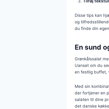
Tilføj tekstu
Disse tips kan hj
og tilfredsstille
du finde din egen
En sund og
Grønkålssalat med
Uanset om du serv
en festlig buffet,
Med sin kombinat
der fortjener en 
salaten til dine p
det danske køkke