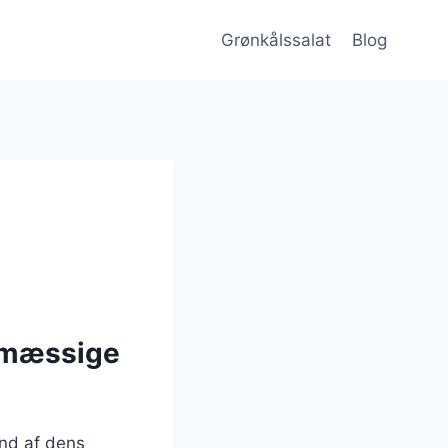
Grønkålssalat
Blog
smæssige
und af dens