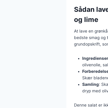
Sådan lav
og lime
At lave en grønkå
bedste smag og te
grundopskrift, so
Ingrediense
olivenolie, sa
Forberedels
Skær bladene
Samling
: Sk
dryp med oli
Denne salat er i