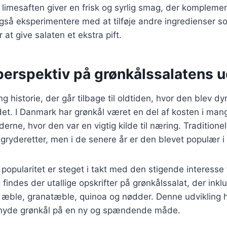
limesaften giver en frisk og syrlig smag, der kompleme
gså eksperimentere med at tilføje andre ingredienser so
 at give salaten et ekstra pift.
perspektiv på grønkålssalatens u
g historie, der går tilbage til oldtiden, hvor den blev dyr
t. I Danmark har grønkål været en del af kosten i man
erne, hvor den var en vigtig kilde til næring. Traditionel
 gryderetter, men i de senere år er den blevet populær i 
popularitet er steget i takt med den stigende interesse
findes der utallige opskrifter på grønkålssalat, der inklu
 æble, granatæble, quinoa og nødder. Denne udvikling h
at nyde grønkål på en ny og spændende måde.