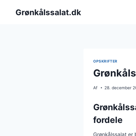
Fortsæt
Grønkålssalat.dk
til
indhold
OPSKRIFTER
Grønkåls
Af
28. december 
Grønkålss
fordele
Grønkålssalat er