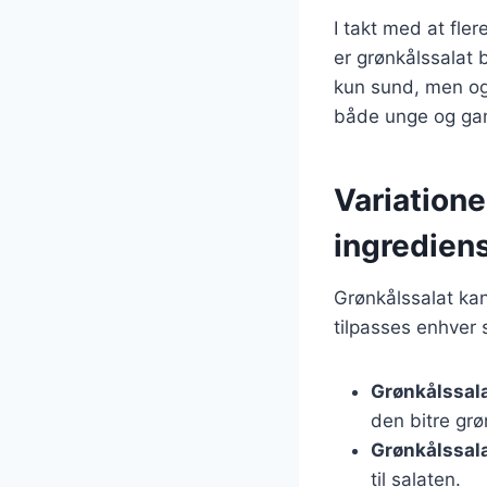
I takt med at fl
er grønkålssalat 
kun sund, men ogs
både unge og ga
Variatione
ingredien
Grønkålssalat kan
tilpasses enhver 
Grønkålssal
den bitre grø
Grønkålssal
til salaten.