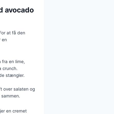
ed avocado
For at få den
r en
 fra en lime,
ra crunch.
rde stængler.
ft over salaten og
dt sammen.
jer en cremet