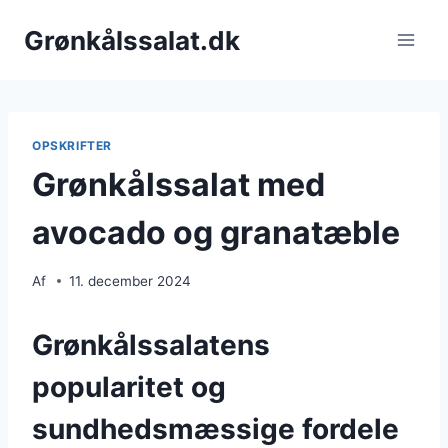
Fortsæt
Grønkålssalat.dk
til
indhold
OPSKRIFTER
Grønkålssalat med
avocado og granatæble
Af
11. december 2024
Grønkålssalatens
popularitet og
sundhedsmæssige fordele