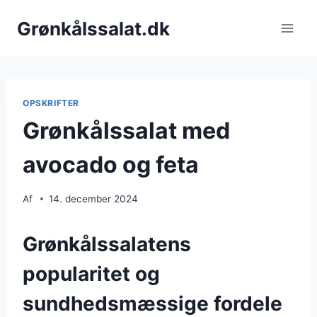
Fortsæt
Grønkålssalat.dk
til
indhold
OPSKRIFTER
Grønkålssalat med
avocado og feta
Af
14. december 2024
Grønkålssalatens
popularitet og
sundhedsmæssige fordele