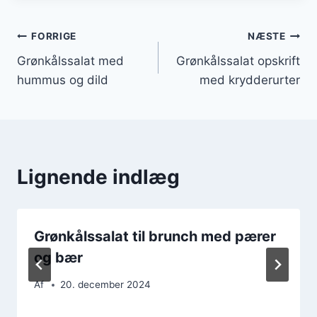
Indlægsnavigation
FORRIGE
NÆSTE
Grønkålssalat med
Grønkålssalat opskrift
hummus og dild
med krydderurter
Lignende indlæg
Grønkålssalat til brunch med pærer
og bær
Af
20. december 2024