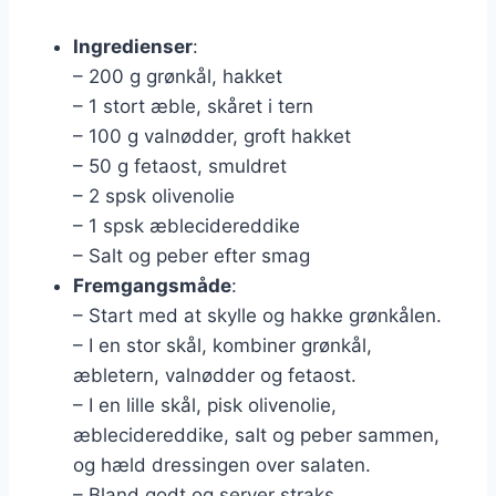
Ingredienser
:
– 200 g grønkål, hakket
– 1 stort æble, skåret i tern
– 100 g valnødder, groft hakket
– 50 g fetaost, smuldret
– 2 spsk olivenolie
– 1 spsk æblecidereddike
– Salt og peber efter smag
Fremgangsmåde
:
– Start med at skylle og hakke grønkålen.
– I en stor skål, kombiner grønkål,
æbletern, valnødder og fetaost.
– I en lille skål, pisk olivenolie,
æblecidereddike, salt og peber sammen,
og hæld dressingen over salaten.
– Bland godt og server straks.