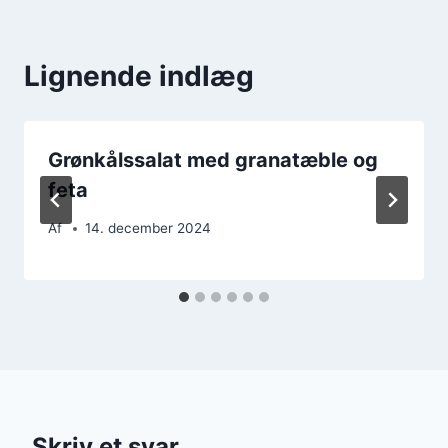
Lignende indlæg
Grønkålssalat med granatæble og
feta
Af
14. december 2024
Skriv et svar