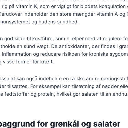
er rig på vitamin K, som er vigtigt for blodets koagulation
erudover indeholder den store mængder vitamin A og 
immunsystemet og hudens sundhed.
n god kilde til kostfibre, som hjælper med at regulere f
retholde en sund vægt. De antioxidanter, der findes i grø
nflammation og reducere risikoen for kroniske sygdo
visse former for kræft.
ålssalat kan også indeholde en række andre næringsstof
der tilsættes. For eksempel kan tilsætning af nødder elle
e fedtstoffer og protein, hvilket gør salaten til en end
baggrund for grønkål og salater