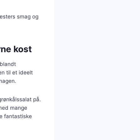
gæsters smag og
rne kost
 blandt
til et ideelt
smagen.
grønkålssalat på.
n med mange
 fantastiske