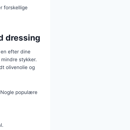
r forskellige
d dressing
den efter dine
 mindre stykker.
t olivenolie og
. Nogle populære
l.