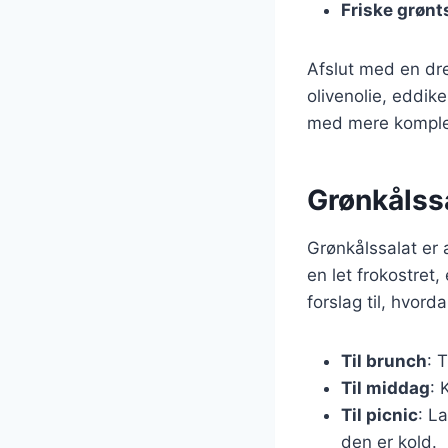
Friske grønt
Afslut med en dre
olivenolie, eddi
med mere komplek
Grønkålssa
Grønkålssalat er 
en let frokostret,
forslag til, hvord
Til brunch
: 
Til middag
: 
Til picnic
: L
den er kold.