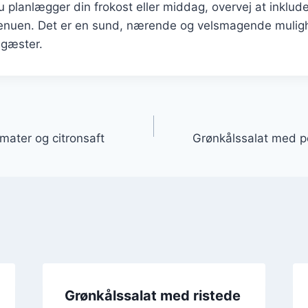
planlægger din frokost eller middag, overvej at inklud
menuen. Det er en sund, nærende og velsmagende muligh
 gæster.
gation
mater og citronsaft
Grønkålssalat med p
Grønkålssalat med ristede