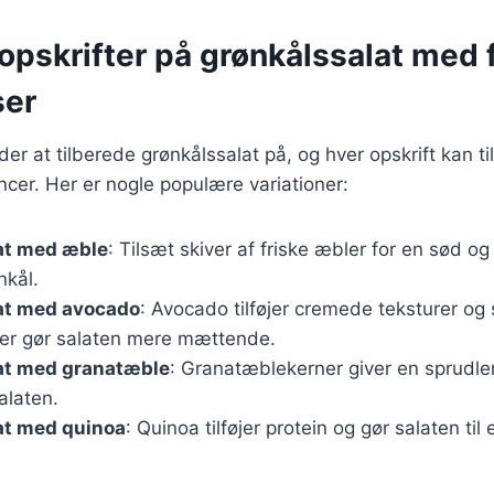
pskrifter på grønkålssalat med f
ser
r at tilberede grønkålssalat på, og hver opskrift kan ti
cer. Her er nogle populære variationer:
at med æble
: Tilsæt skiver af friske æbler for en sød og
nkål.
at med avocado
: Avocado tilføjer cremede teksturer og
 der gør salaten mere mættende.
at med granatæble
: Granatæblekerner giver en sprudl
salaten.
at med quinoa
: Quinoa tilføjer protein og gør salaten til