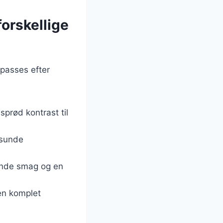
orskellige
lpasses efter
 sprød kontrast til
 sunde
ende smag og en
 en komplet