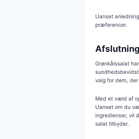
Uanset anledninge
præferencer.
Afslutnin
Grønkålssalat har
sundhedsbevidste
valg for dem, de
Med et væld af op
Uanset om du væl
ingredienser, vi
salat tilbyder.