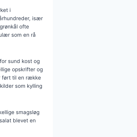
ket i
århundreder, især
grønkål ofte
pulær som en rå
 for sund kost og
ige opskrifter og
ført til en række
nkilder som kylling
skellige smagsløg
salat blevet en