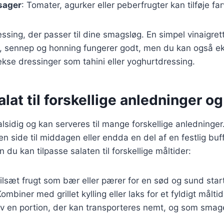
sager
: Tomater, agurker eller peberfrugter kan tilføje fa
ssing, der passer til dine smagsløg. En simpel vinaigrett
ke, sennep og honning fungerer godt, men du kan også e
se dressinger som tahini eller yoghurtdressing.
lat til forskellige anledninger og
alsidig og kan serveres til mange forskellige anledninge
 en side til middagen eller endda en del af en festlig buf
an du kan tilpasse salaten til forskellige måltider:
Tilsæt frugt som bær eller pærer for en sød og sund sta
Kombiner med grillet kylling eller laks for et fyldigt måltid
av en portion, der kan transporteres nemt, og som smage