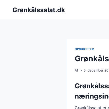
Fortsæt
Grønkålssalat.dk
til
indhold
OPSKRIFTER
Grønkåls
Af
5. december 2
Grønkålss
næringsin
Grønkålssalat er e