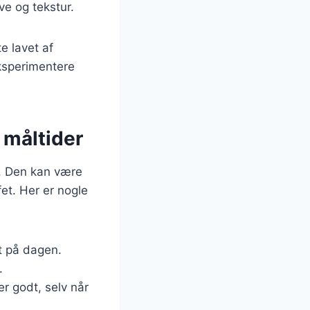
rve og tekstur.
e lavet af
ksperimentere
 måltider
r. Den kan være
fet. Her er nogle
rt på dagen.
.
r godt, selv når