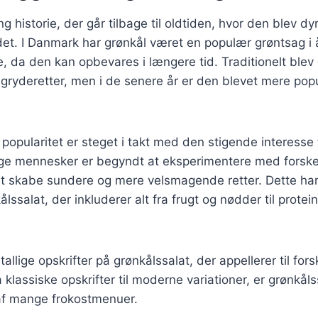
g historie, der går tilbage til oldtiden, hvor den blev dyr
t. I Danmark har grønkål været en populær grøntsag i 
, da den kan opbevares i længere tid. Traditionelt blev 
 gryderetter, men i de senere år er den blevet mere po
popularitet er steget i takt med den stigende interesse
e mennesker er begyndt at eksperimentere med forskell
at skabe sundere og mere velsmagende retter. Dette har 
ålssalat, der inkluderer alt fra frugt og nødder til protei
tallige opskrifter på grønkålssalat, der appellerer til for
 klassiske opskrifter til moderne variationer, er grønkåls
af mange frokostmenuer.