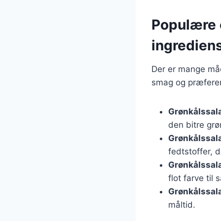
Populære o
ingredien
Der er mange måde
smag og præferen
Grønkålssal
den bitre grø
Grønkålssal
fedtstoffer,
Grønkålssal
flot farve til 
Grønkålssal
måltid.