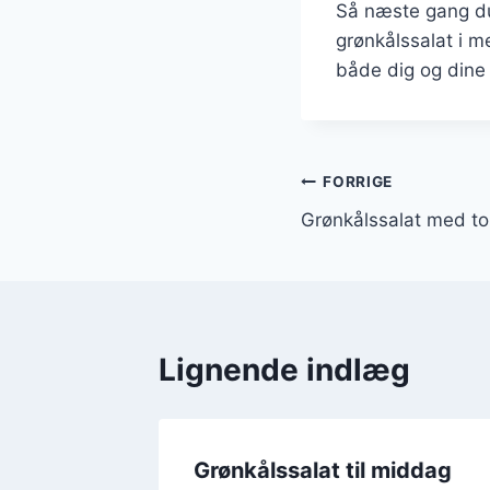
Så næste gang du 
grønkålssalat i 
både dig og dine
Indlægsnavi
FORRIGE
Grønkålssalat med to
Lignende indlæg
 æble
Grønkålssalat til middag