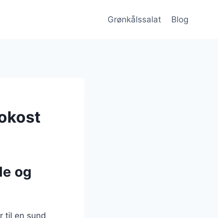
Grønkålssalat
Blog
rokost
le og
r til en sund