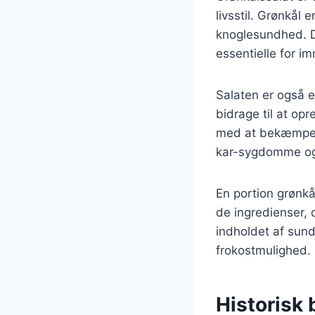
livsstil. Grønkål 
knoglesundhed. D
essentielle for 
Salaten er også e
bidrage til at op
med at bekæmpe i
kar-sygdomme og 
En portion grønk
de ingredienser, 
indholdet af sund
frokostmulighed.
Historisk 