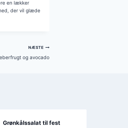
ere en lækker
ed, der vil glæde
NÆSTE
eberfrugt og avocado
Grønkålssalat til fest
Grønkå