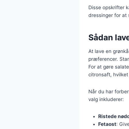
Disse opskrifter k
dressinger for at
Sådan lav
At lave en grønkå
præferencer. Star
For at gøre sala
citronsaft, hvilke
Når du har forber
valg inkluderer:
Ristede nød
Fetaost
: Giv