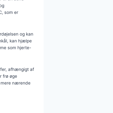
 og
C, som er
ordøjelsen og kan
nkål, kan hjælpe
mme som hjerte-
fer, afhængigt af
r frø øge
nu mere nærende