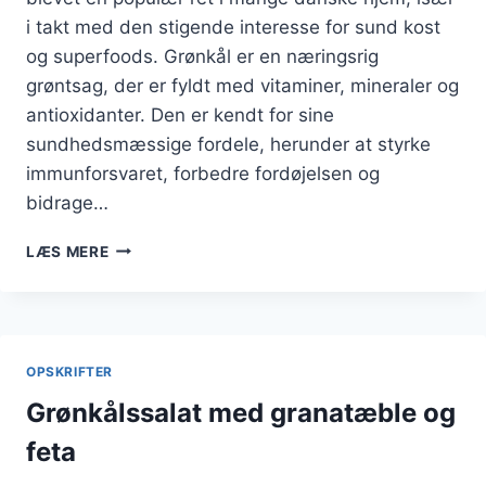
i takt med den stigende interesse for sund kost
og superfoods. Grønkål er en næringsrig
grøntsag, der er fyldt med vitaminer, mineraler og
antioxidanter. Den er kendt for sine
sundhedsmæssige fordele, herunder at styrke
immunforsvaret, forbedre fordøjelsen og
bidrage…
GRØNKÅLSSALAT
LÆS MERE
MED
AVOCADO
OG
BØNNER
OPSKRIFTER
Grønkålssalat med granatæble og
feta