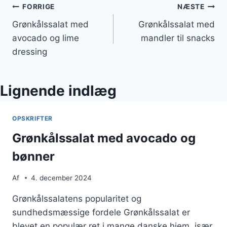
Indlægsnavigation
FORRIGE
NÆSTE
Grønkålssalat med
Grønkålssalat med
avocado og lime
mandler til snacks
dressing
Lignende indlæg
OPSKRIFTER
Grønkålssalat med avocado og
bønner
Af
4. december 2024
Grønkålssalatens popularitet og
sundhedsmæssige fordele Grønkålssalat er
blevet en populær ret i mange danske hjem, især