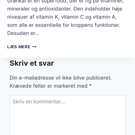
Grønkål er en superfood, der er rig på vitaminer,
mineraler og antioxidanter. Den indeholder høje
niveauer af vitamin K, vitamin C og vitamin A,
som alle er essentielle for kroppens funktioner.
Desuden er…
GRØNKÅLSSALAT
LÆS MERE
MED
QUINOA
Skriv et svar
OG
BÆR
Din e-mailadresse vil ikke blive publiceret.
Krævede felter er markeret med
*